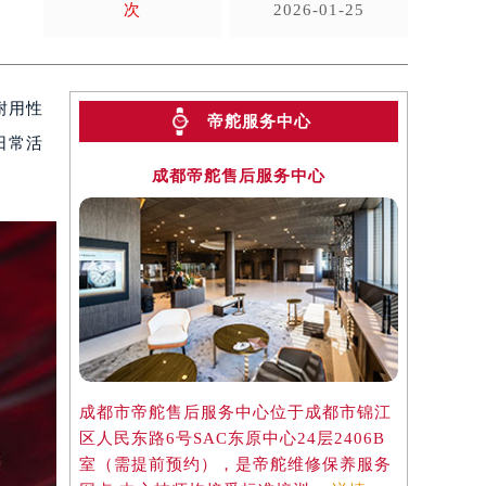
次
2026-01-25
耐用性
帝舵服务中心
日常活
成都帝舵售后服务中心
成都市帝舵售后服务中心位于成都市锦江
区人民东路6号SAC东原中心24层2406B
室（需提前预约），是帝舵维修保养服务