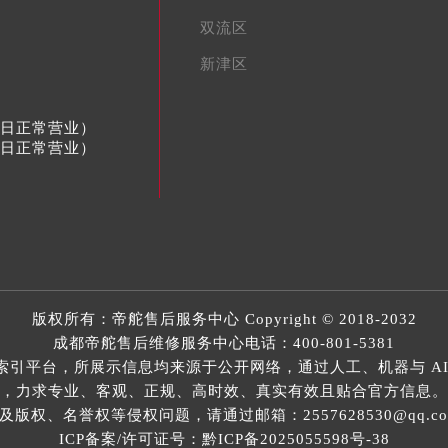
双流区
新津区
节假日正常营业）
节假日正常营业）
版权所有：
帝舵售后服务中心
Copyright © 2018-2032
成都帝舵售后维修服务中心电话：
400-801-5381
索引平台，所展示信息均来源于公开网络，通过人工、机器与 AI
，力求专业、客观、正规、高时效、真实有效且贴合官方信息。
权、名誉权等侵权问题，请通过邮箱：2557628530@qq.
ICP备案/许可证号：黔ICP备2025055598号-38