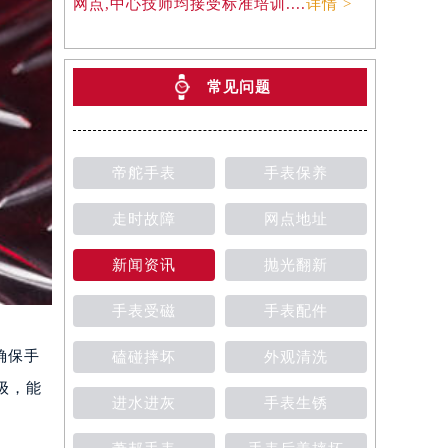
网点,中心技师均接受标准培训....
详情 >
常见问题
帝舵手表
手表保养
走时故障
网点地址
新闻资讯
抛光翻新
手表受磁
手表配件
确保手
磕碰摔坏
外观清洗
级，能
进水进灰
手表生锈