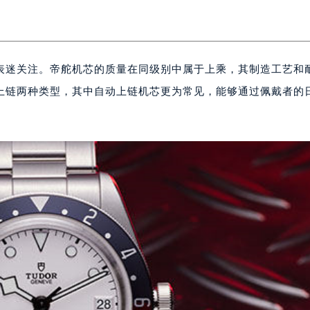
表迷关注。帝舵机芯的质量在同级别中属于上乘，其制造工艺和
上链两种类型，其中自动上链机芯更为常见，能够通过佩戴者的