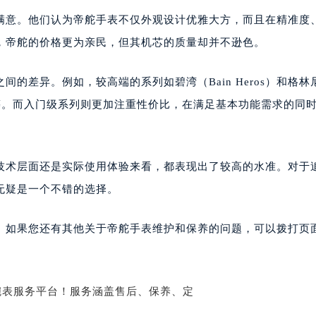
满意。他们认为帝舵手表不仅外观设计优雅大方，而且在精准度
，帝舵的价格更为亲民，但其机芯的质量却并不逊色。
的差异。例如，较高端的系列如碧湾（Bain Heros）和格林
更胜一筹。而入门级系列则更加注重性价比，在满足基本功能需求的同
技术层面还是实际使用体验来看，都表现出了较高的水准。对于
无疑是一个不错的选择。
。如果您还有其他关于帝舵手表维护和保养的问题，可以拨打页面