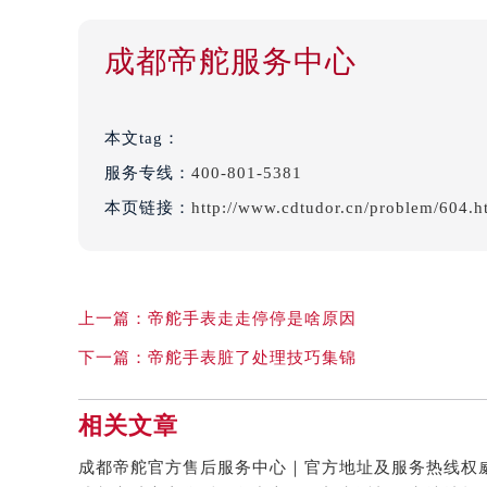
成都帝舵服务中心
本文tag：
服务专线：
400-801-5381
本页链接：
http://www.cdtudor.cn/problem/604.h
上一篇：
帝舵手表走走停停是啥原因
下一篇：
帝舵手表脏了处理技巧集锦
相关文章