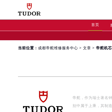
首页
当前位置：
成都帝舵维修服务中心
>
文章
> 帝舵机
帝舵，作为瑞士著名
别中属于上乘，其制