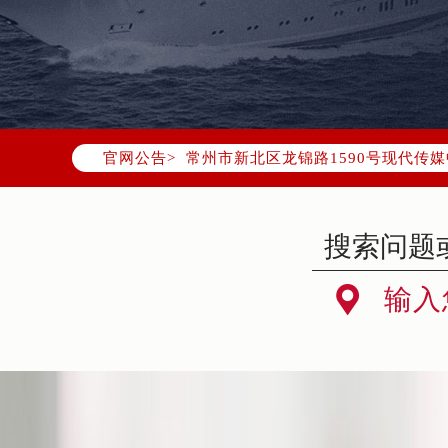
北京市东城区东长安街1号东方广场写
天津市和平区赤峰道136号天津国际金
上海市徐汇区虹桥路3号港汇中心写字楼
上海市黄浦区南京东路299号宏伊国
南京市秦淮区中山南路1号（新街口）
官网公告>
常州市新北区龙锦路1590号现代传媒
徐州市鼓楼区淮海东路29号苏宁广场I
扬州市邗江区国展路29号星耀天地写字
盐城市盐都区世纪大道5号盐城金融城写
泰州市海陵区永定东路399号置地商

输入
宁波市江北区大闸南路500号来福士广
杭州市上城区钱江路1366号华润大厦
金华市金东区东市南街777号金华万达
绍兴市越城区胜利东路379号世茂天
嘉兴市南湖区广益路705号嘉兴世界贸
南昌市红谷滩新区红谷中大道998号