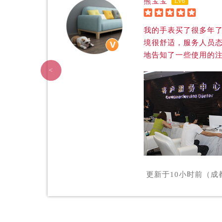
熊宝宝
Lv6
辽宁省抚顺市新抚区东一路帝舵售后





辽宁省阜新市海州区解放大街帝舵售
我的手表买了很多年了
辽宁省葫芦岛市连山区中央路帝舵售
境很舒适，服务人员
辽宁省锦州市古塔区中央大街帝舵售
地告知了一些使用的
辽宁省辽阳市白塔区新运大街帝舵售
<
辽宁省盘锦市兴隆台区石油大街帝舵
辽宁省铁岭市银州区南马路帝舵售后
辽宁省营口市站前区市府路与渤海大
辽宁省沈阳市沈河区中街路137号亨
辽宁省沈阳市沈河区中街路83号亨
北京市朝阳区建国门外大街甲6号华熙
北京市东城区东长安街1号王府井东方
更新于
10小时前（
河北省保定市竞秀区朝阳北大街北国
内蒙古自治区阿拉善盟市左旗土尔扈
内蒙古自治区巴彦淖尔市临河区新华
内蒙古自治区包头市青山区幸福路甲