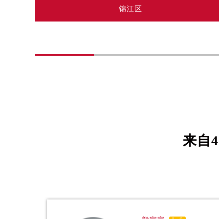
黑龙江省双鸭山市尖山区新兴大街帝
锦江区
黑龙江省绥化市北林区新华街与康庄
黑龙江省伊春市伊美区通河路帝舵售
吉林省白城市洮北区明仁南街帝舵售
吉林省白山市浑江区浑江大街帝舵售
吉林省吉林市船营区河南街帝舵售后
吉林省辽源市龙山区人民大街帝舵售
吉林省梅河口市新华街道梅河大街帝
吉林省四平市铁东区紫气大路与南九
吉林省松原市宁江区五环大街帝舵售
来自
4
吉林省通化市东昌区环通乡江南大街
吉林省延边市延吉市解放路帝舵售后
辽宁省鞍山市铁东区站前街帝舵售后
辽宁省本溪市平山区胜利路帝舵售后
辽宁省朝阳市双塔区新华路帝舵售后
辽宁省丹东市振兴区七经街帝舵售后