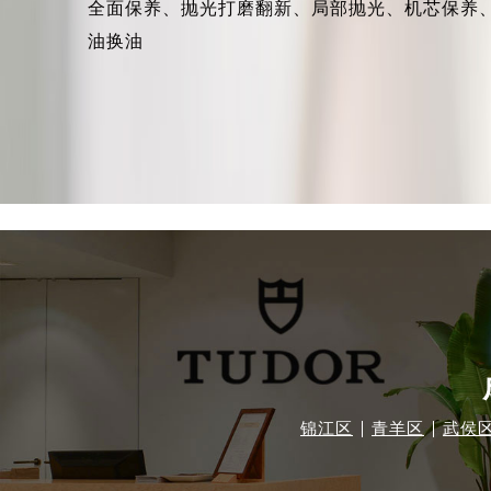
全面保养、抛光打磨翻新、局部抛光、机芯保养
哈尔滨市道里区友谊西路600号富力中
油换油
大连市中山区人民路15号国际金融大
佛山市禅城区季华五路57号万科金融中
东莞市东城街道鸿福东路1号民盈国贸
无锡市梁溪区人民中路139号恒隆广场
南通市崇川区工农路57号圆融广场写字
苏州市苏州工业园区星港街199号苏州
武汉市江汉区解放大道686号世界贸易
南宁市青秀区金湖路59号地王大厦12
合肥市蜀山区潜山路111号万象城华润
泉州市丰泽区宝洲路729号浦西万达中
青岛市南区山东路6号华润大厦B座2
烟台市芝罘区胜利路139号万达金融中
长春市朝阳区西安大路727号中银大厦
锦江区
青羊区
武侯
贵阳市南明区都司高架桥路33号亨特
昆明市盘龙区北京路928号同德昆明