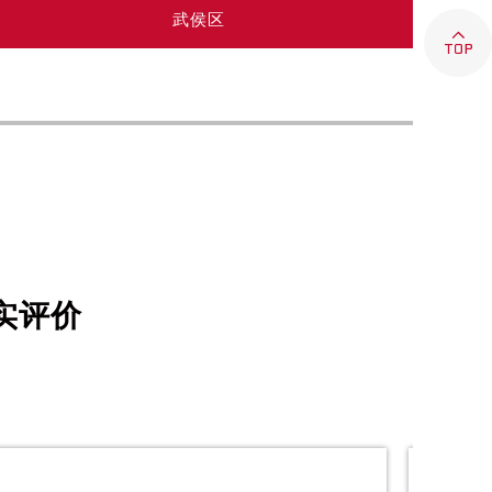
武侯区

实评价