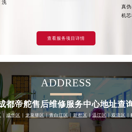
、洗
心T2座写字楼29层03室（需提前预约）
真伪
厦7层G室（需提前预约）
机芯
心C座12层1205室（需提前预约）
中心T1写字楼9层907室（需提前预约）
写字楼1座11层1104室（需提前预约）
查看服务项目详情
楼16层1603室（需提前预约）
中心办公楼C座22层08室（需提前预约）
大厦38层09室（需提前预约）
楼1224室（需提前预约）
ADDRESS
大厦B座12楼03室（需提前预约）
心写字楼A座7楼709室（需提前预约）
2层04室（需提前预约）
成都帝舵售后维修服务中心地址查
心A座907室（需提前预约）
A座(旺进大厦)18层09室（需提前预约）
区
成华区
龙泉驿区
青白江区
新都区
温江区
双流区
国际金融中心14楼14D（需提前预约）
广场写字楼10层06室（需提前预约）