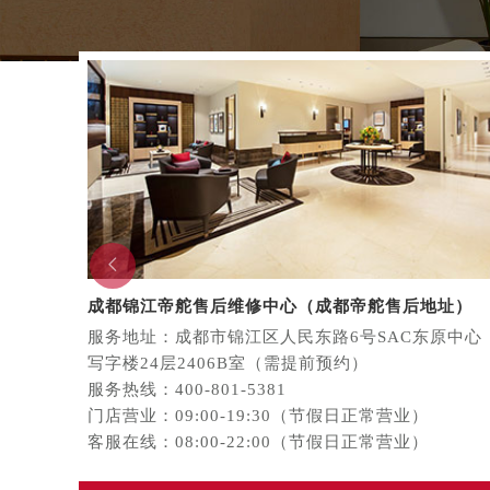
石家庄市长安区中山东路39号勒泰中
西安市碑林区南关正街88号华侨城长
海口市龙华区金贸东路5号海口华润大厦
唐山市路南区新华东道100号万达广场
台州市椒江区东海大道1800号腾达中
内蒙古自治区呼和浩特市玉泉区大学西
甘肃省兰州市七里河区西津西路16号兰
重庆市解放碑渝中区民权路28号英利
黑龙江省大庆市萨尔图区会战大街帝

黑龙江省鹤岗市向阳区红军路帝舵售
成都锦江帝舵售后维修中心（成都帝舵售后地址）
黑龙江省黑河市爱辉区中央街帝舵售
服务地址：成都市锦江区人民东路6号SAC东原中心
黑龙江省鸡西市鸡冠区红军路帝舵售
写字楼24层2406B室（需提前预约）
黑龙江省佳木斯市向阳区长安路帝舵
服务热线：400-801-5381
门店营业：09:00-19:30（节假日正常营业）
黑龙江省牡丹江市东安区太平路帝舵
客服在线：08:00-22:00（节假日正常营业）
黑龙江省七台河市桃山区大同街帝舵
黑龙江省齐齐哈尔市龙沙区龙华路帝