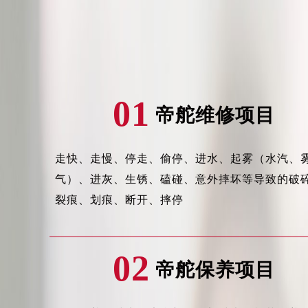
济南市历下区经十路11111号华润中
广州市天河区天河路230号万菱汇国
广州市越秀区环市东路371-375号
深圳市罗湖区深南东路5001号华润大
惠州市惠城区江北文昌一路7号华贸大
01
厦门市思明区湖滨东路95号华润大厦写
帝舵维修项目
福州市鼓楼区五四路128-1号恒力城
成都市锦江区人民东路6号SAC东原中
走快、走慢、停走、偷停、进水、起雾（水汽、
重庆市江北区观音桥步行街2号融恒时
气）、进灰、生锈、磕碰、意外摔坏等导致的破
长沙市芙蓉区定王台街道建湘路393
裂痕、划痕、断开、摔停
郑州市二七区铭功路10号华润大厦写字
太原市迎泽区解放路15号亨得利名
沈阳市沈河区中街路137号亨得利名
02
沈阳市沈河区中街路83号亨得利名
帝舵保养项目
乌鲁木齐市天山区红山路26号时代广场
温州市鹿城区锦绣路1067号置信广场