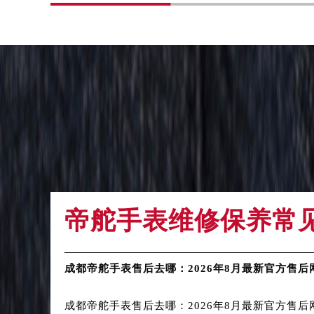
内蒙古自治区赤峰市红山区哈达街帝
内蒙古自治区鄂尔多斯市东胜区伊金
内蒙古自治区呼伦贝尔市海拉尔区中
内蒙古自治区通辽市科尔沁区明仁大
内蒙古自治区乌海市海勃湾区人民南
内蒙古自治区乌兰察布市集宁区恩和
内蒙古自治区锡林郭勒盟市锡林浩特
内蒙古自治区兴安盟市乌兰浩特市兴
山西省大同市平城区迎宾街帝舵售后
山西省晋城市城区黄华街帝舵售后服
山西省晋中市榆次区顺城街帝舵售后
帝舵手表维修保养常
山西省临汾市尧都区解放路帝舵售后
山西省吕梁市离石区永宁中路与建设
山西省朔州市朔城区怡西路与鄯阳西
成都帝舵手表售后去哪：2026年8月最新官方售后
山西省忻州市忻府区和平东街与七一
成都帝舵手表售后去哪：2026年8月最新官方售后网
山西省阳泉市郊区平阳东街与新城大