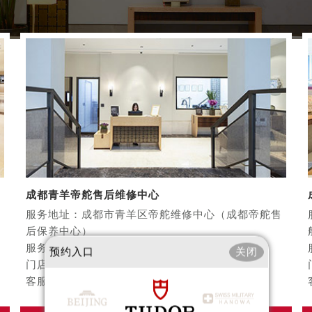
心写字楼B座13层07室（需提前预约）
安国际中心E座6楼10室（需提前预约）
B座17层1707室（需提前预约）
写字楼A座10层1002室（需提前预约）
心东1幢20楼2002室（需提前预约）
街70号华润万象城写字楼（鄂尔多斯大厦）23层2326室（需
州中心写字楼21层2102室（需提前预约）
国际金融中心写字楼20层01室（需提前预约）
舵售后服务中心（需提前预约）
后服务中心（需提前预约）
成都青羊帝舵售后维修中心
后服务中心（需提前预约）
服务地址：成都市青羊区帝舵维修中心（成都帝舵售
后服务中心（需提前预约）
后保养中心）
售后服务中心（需提前预约）
服务热线：400-801-5381
预约入口
关闭
门店营业：09:00-19:30（节假日正常营业）
售后服务中心（需提前预约）
客服在线：08:00-22:00（节假日正常营业）
售后服务中心（需提前预约）
舵售后服务中心（需提前预约）