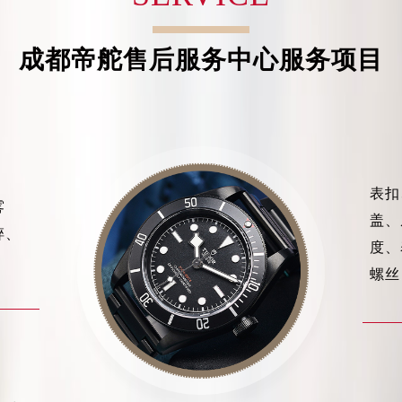
心写字楼（万象城）15层1508室（需提前预约）
际中心写字楼A塔7层704室（需提前预约）
成都帝舵售后服务中心服务项目
世界贸易中心大厦南塔写字楼15层07室（需提前预约）
厦写字楼17层1701室（需提前预约）
厦写字楼1座30层05室（需提前预约）
字楼B座11层1104室（需提前预约）
写字楼15层03室（需提前预约）
心写字楼24层2406B室（需提前预约）
表扣
雾
代广场写字楼9层902室（需提前预约）
盖、
碎、
号世茂环球金融中心写字楼（芙蓉广场）10层13室（需提前预约
度、
楼29层2905室（需提前预约）
螺丝
表服务中心（品牌授权店）3层整层（需提前预约）
表服务中心（品牌授权店）1层整层（需提前预约）
表服务中心（品牌授权店）1层整层（需提前预约）
（CCMALL）C座17层17-B（需提前预约）
10层1015室（需提前预约）