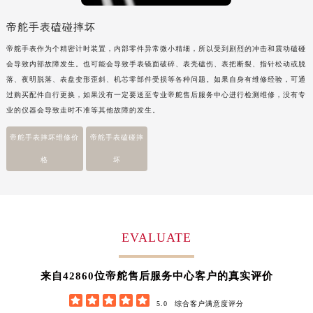
帝舵手表磕碰摔坏
帝舵手表作为个精密计时装置，内部零件异常微小精细，所以受到剧烈的冲击和震动磕碰
会导致内部故障发生。也可能会导致手表镜面破碎、表壳磕伤、表把断裂、指针松动或脱
落、夜明脱落、表盘变形歪斜、机芯零部件受损等各种问题。如果自身有维修经验，可通
过购买配件自行更换，如果没有一定要送至专业帝舵售后服务中心进行检测维修，没有专
业的仪器会导致走时不准等其他故障的发生。
帝舵手表摔坏维修价
帝舵手表磕碰摔
格
坏
EVALUATE
42860
来自
位帝舵售后服务中心客户的真实评价





5.0
综合客户满意度评分