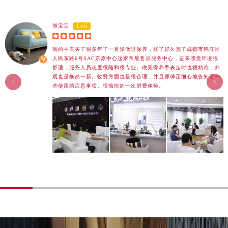
Lv6
熊宝宝





我的手表买了很多年了一直没做过保养，找了好久选了成都市锦江区
人民东路6号SAC东原中心这家帝舵售后服务中心，进来感觉环境很
舒适，服务人员态度很随和很专业。做完保养手表走时也很精准，外
观也是焕然一新。收费方面也是很合理，并且师傅还细心地告知了一
<
>
些使用的注意事项。很愉快的一次消费体验。