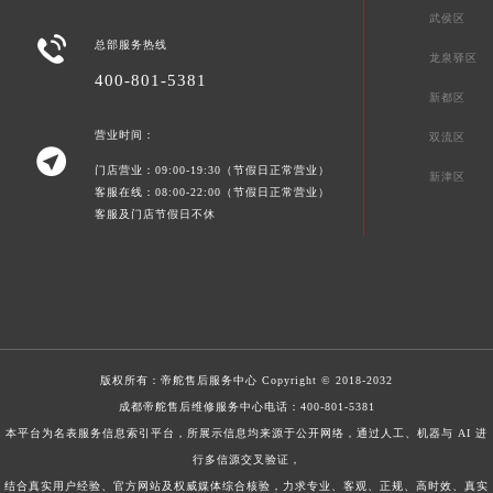
武侯区
安徽省亳州市谯城区魏武大道帝舵售后服务中心（需提前预约）

总部服务热线
安徽省池州市贵池区长江路帝舵售后服务中心（需提前预约）
龙泉驿区
400-801-5381
安徽省滁州市琅琊区南谯北路帝舵售后服务中心（需提前预约）
新都区
安徽省阜阳市颍州区颍州北路帝舵售后服务中心（需提前预约）
营业时间：
双流区
安徽省淮北市相山区淮海路帝舵售后服务中心（需提前预约）

门店营业：09:00-19:30（节假日正常营业）
新津区
安徽省淮南市田家庵区国庆中路帝舵售后服务中心（需提前预约）
客服在线：08:00-22:00（节假日正常营业）
安徽省黄山市屯溪区黄山西路帝舵售后服务中心（需提前预约）
客服及门店节假日不休
安徽省六安市金安区解放中路帝舵售后服务中心（需提前预约）
安徽省马鞍山市雨山区湖南西路帝舵售后服务中心（需提前预约）
安徽省宿州市埇桥区人民中路帝舵售后服务中心（需提前预约）
安徽省铜陵市铜官区石城大道帝舵售后服务中心（需提前预约）
安徽省芜湖市镜湖区中山路步行街帝舵售后服务中心（需提前预约）
版权所有：
帝舵售后服务中心
Copyright © 2018-2032
安徽省宣城市宣州区叠嶂西路帝舵售后服务中心（需提前预约）
成都帝舵售后维修服务中心电话：
400-801-5381
福建省龙岩市新罗区九一南路帝舵售后服务中心（需提前预约）
本平台为名表服务信息索引平台，所展示信息均来源于公开网络，通过人工、机器与 AI 进
福建省南平市建阳区人民西路帝舵售后服务中心（需提前预约）
行多信源交叉验证，
福建省宁德市蕉城区天湖东路帝舵售后服务中心（需提前预约）
结合真实用户经验、官方网站及权威媒体综合核验，力求专业、客观、正规、高时效、真实