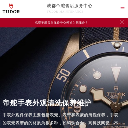
成都帝舵售后服务中心

TUDOR MAINTENANCE

成都帝舵售后服务中心竭诚为您服务！
帝舵手表外观清洗保养维护
手表外观件保养主要包括表壳、表带和表蒙的清洗保养，手表
的表壳表带的的材质为很多种，如钨钛合金、高科技陶瓷、不