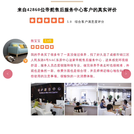
42860
来自
位帝舵售后服务中心客户的真实评价





5.0
综合客户满意度评分
Lv6
熊宝宝





我的手表买了很多年了一直没做过保养，找了好久选了成都市锦江区
人民东路6号SAC东原中心这家帝舵售后服务中心，进来感觉环境很
舒适，服务人员态度很随和很专业。做完保养手表走时也很精准，外
观也是焕然一新。收费方面也是很合理，并且师傅还细心地告知了一
<
>
些使用的注意事项。很愉快的一次消费体验。