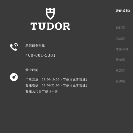
帝舵成都市
锦江区
武侯区

总部服务热线
龙泉驿区
400-801-5381
新都区
营业时间：
双流区

门店营业：09:00-19:30（节假日正常营业）
新津区
客服在线：08:00-22:00（节假日正常营业）
客服及门店节假日不休