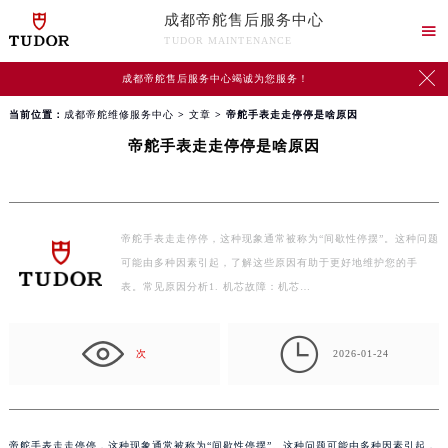
成都帝舵售后服务中心

TUDOR MAINTENANCE

成都帝舵售后服务中心竭诚为您服务！
当前位置：
成都帝舵维修服务中心
>
文章
> 帝舵手表走走停停是啥原因
帝舵手表走走停停是啥原因
帝舵手表走走停停，这种现象通常被称为“间歇性停摆”。这种问题
可能由多种因素引起，了解这些原因有助于更好地维护您的手
表。常见原因分析1. 机芯故障：机芯…

次
2026-01-24
帝舵手表走走停停，这种现象通常被称为“间歇性停摆”。这种问题可能由多种因素引起，