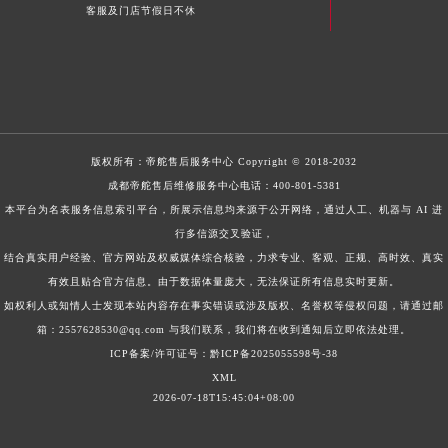
客服及门店节假日不休
版权所有：
帝舵售后服务中心
Copyright © 2018-2032
成都帝舵售后维修服务中心电话：
400-801-5381
本平台为名表服务信息索引平台，所展示信息均来源于公开网络，通过人工、机器与 AI 进
行多信源交叉验证，
结合真实用户经验、官方网站及权威媒体综合核验，力求专业、客观、正规、高时效、真实
有效且贴合官方信息。由于数据体量庞大，无法保证所有信息实时更新。
如权利人或知情人士发现本站内容存在事实错误或涉及版权、名誉权等侵权问题，请通过邮
箱：2557628530@qq.com 与我们联系，我们将在收到通知后立即依法处理。
ICP备案/许可证号：黔ICP备2025055598号-38
XML
2026-07-18T15:45:04+08:00