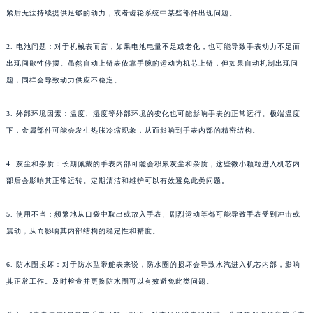
紧后无法持续提供足够的动力，或者齿轮系统中某些部件出现问题。
2. 电池问题：对于机械表而言，如果电池电量不足或老化，也可能导致手表动力不足而
出现间歇性停摆。虽然自动上链表依靠手腕的运动为机芯上链，但如果自动机制出现问
题，同样会导致动力供应不稳定。
3. 外部环境因素：温度、湿度等外部环境的变化也可能影响手表的正常运行。极端温度
下，金属部件可能会发生热胀冷缩现象，从而影响到手表内部的精密结构。
4. 灰尘和杂质：长期佩戴的手表内部可能会积累灰尘和杂质，这些微小颗粒进入机芯内
部后会影响其正常运转。定期清洁和维护可以有效避免此类问题。
5. 使用不当：频繁地从口袋中取出或放入手表、剧烈运动等都可能导致手表受到冲击或
震动，从而影响其内部结构的稳定性和精度。
6. 防水圈损坏：对于防水型帝舵表来说，防水圈的损坏会导致水汽进入机芯内部，影响
其正常工作。及时检查并更换防水圈可以有效避免此类问题。