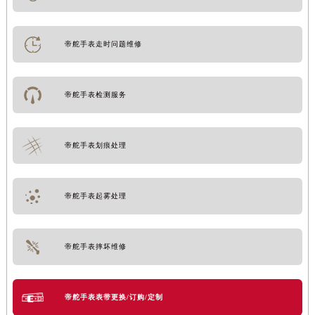
帝舵手表走时问题维修
帝舵手表检测服务
帝舵手表划痕处理
帝舵手表起雾处理
帝舵手表摔坏维修
帝舵手表表带更换/订购/定制