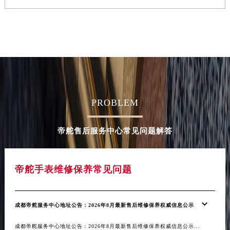
安徽省亳州市谯城区魏武大道帝舵售后服务中心（需提前预约）
安徽省池州市贵池区长江路帝舵售后服务中心（需提前预约）
安徽省滁州市琅琊区南谯北路帝舵售后服务中心（需提前预约）
安徽省阜阳市颍州区颍州北路帝舵售后服务中心（需提前预约）
安徽省淮北市相山区淮海路帝舵售后服务中心（需提前预约）
安徽省淮南市田家庵区国庆中路帝舵售后服务中心（需提前预约）
安徽省黄山市屯溪区黄山西路帝舵售后服务中心（需提前预约）
PROBLEM
安徽省六安市金安区解放中路帝舵售后服务中心（需提前预约）
安徽省马鞍山市雨山区湖南西路帝舵售后服务中心（需提前预约）
帝舵售后服务中心常见问题解答
安徽省宿州市埇桥区人民中路帝舵售后服务中心（需提前预约）
安徽省铜陵市铜官区石城大道帝舵售后服务中心（需提前预约）
帝舵手表维修保养常见问题
安徽省芜湖市镜湖区中山路步行街帝舵售后服务中心（需提前预约）
安徽省宣城市宣州区叠嶂西路帝舵售后服务中心（需提前预约）
福建省龙岩市新罗区九一南路帝舵售后服务中心（需提前预约）
成都帝舵服务中心地址公告：2026年8月最新售后维修保养权威信息公示
福建省南平市建阳区人民西路帝舵售后服务中心（需提前预约）
福建省宁德市蕉城区天湖东路帝舵售后服务中心（需提前预约）
成都帝舵服务中心地址公告：2026年8月最新售后维修保养权威信息公示...