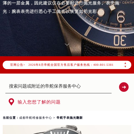
薄的一层金属，因此建议仅在必要时进行抛光服务。表壳抛
光：腕表表壳进行悉心手工抛光以恢复如初光彩。
2026年8月帝舵中国区售后服务网络优化升级公告
2026年8月帝舵全国官方售后客户服务热线：400-801-5381
▲
官网公告>
帝舵官方全国统一服务热线400-801-5381，服务覆盖中国大陆、香港、澳门、台湾全部区域（非大陆需加拨“+86”）
▼
2026年8月帝舵售后服务中心最新网点地址：
北京市朝阳区建国门外大街甲6号华熙国际中心写字楼D座11层1102室（北京总部）（需提前预约）
北京市东城区东长安街1号东方广场写字楼W3座6层602室（需提前预约）
天津市和平区赤峰道136号天津国际金融中心写字楼26层2603室（需提前预约）

输入您想了解的问题
上海市徐汇区虹桥路3号港汇中心写字楼2座37层3705室（需提前预约）
上海市黄浦区南京东路299号宏伊国际广场写字楼8层806室（需提前预约）
当前位置：
成都帝舵维修服务中心
> 帝舵手表抛光翻新
南京市秦淮区中山南路1号（新街口）南京中心写字楼22层C1-1室（需提前预约）
常州市新北区龙锦路1590号现代传媒中心写字楼5号楼10层1008室（需提前预约）