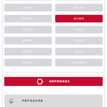
辽宁省铁岭市银州区南马路帝舵售后服务中心（需提前预约）
走时故障
网点地址
辽宁省营口市站前区市府路与渤海大街交叉口帝舵售后服务中心（需提前预约）
辽宁省沈阳市沈河区中街路137号亨得利名表维修授权店1楼帝舵售后服务中心（需提前预约）
新闻资讯
抛光翻新
辽宁省沈阳市沈河区中街路83号亨得利名表维修授权店1楼帝舵售后服务中心（需提前预约）
手表受磁
手表配件
北京市朝阳区建国门外大街甲6号华熙国际中心D座11层1102室帝舵售后服务中心（北京总部）（需提前预约）
北京市东城区东长安街1号王府井东方广场W3座6层602室帝舵售后服务中心（需提前预约）
磕碰摔坏
外观清洗
河北省保定市竞秀区朝阳北大街北国先天下帝舵售后服务中心（需提前预约）
进水进灰
手表生锈
内蒙古自治区阿拉善盟市左旗土尔扈特大街帝舵售后服务中心（需提前预约）
内蒙古自治区巴彦淖尔市临河区新华街帝舵售后服务中心（需提前预约）
萧邦手表
手表后盖摔坏
内蒙古自治区包头市青山区幸福路甲3号王府井百货名表维修帝舵售后服务中心（需提前预约）
内蒙古自治区赤峰市红山区哈达街帝舵售后服务中心（需提前预约）
内蒙古自治区鄂尔多斯市东胜区伊金霍洛街帝舵售后服务中心（需提前预约）
成都帝舵维修服务
内蒙古自治区呼伦贝尔市海拉尔区中央街帝舵售后服务中心（需提前预约）
内蒙古自治区通辽市科尔沁区明仁大街帝舵售后服务中心（需提前预约）
内蒙古自治区乌海市海勃湾区人民南路帝舵售后服务中心（需提前预约）
帝舵手表进水维修
内蒙古自治区乌兰察布市集宁区恩和大街帝舵售后服务中心（需提前预约）