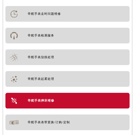
内蒙古自治区锡林郭勒盟市锡林浩特市光明街与额尔敦路交叉口帝舵售后服务中心（需提前预约）
帝舵手表走时问题维修
内蒙古自治区兴安盟市乌兰浩特市兴安大街帝舵售后服务中心（需提前预约）
山西省大同市平城区迎宾街帝舵售后服务中心（需提前预约）
山西省晋城市城区黄华街帝舵售后服务中心（需提前预约）
帝舵手表检测服务
山西省晋中市榆次区顺城街帝舵售后服务中心（需提前预约）
山西省临汾市尧都区解放路帝舵售后服务中心（需提前预约）
山西省吕梁市离石区永宁中路与建设街交叉口帝舵售后服务中心（需提前预约）
帝舵手表划痕处理
山西省朔州市朔城区怡西路与鄯阳西街交汇处帝舵售后服务中心（需提前预约）
山西省忻州市忻府区和平东街与七一南路交叉口帝舵售后服务中心（需提前预约）
帝舵手表起雾处理
山西省阳泉市郊区平阳东街与新城大道交叉口帝舵售后服务中心（需提前预约）
山西省运城市盐湖区河东街帝舵售后服务中心（需提前预约）
山西省长治市潞州区英雄中路帝舵售后服务中心（需提前预约）
帝舵手表摔坏维修
山西省太原市迎泽区迎泽街道解放路15号亨得利名表维修授权店3楼帝舵售后服务中心（需提前预约）
天津市和平区赤峰道136号天津国际金融中心26层2603室帝舵售后服务中心（需提前预约）
帝舵手表表带更换/订购/定制
安徽省安庆市迎江区人民路帝舵售后服务中心（需提前预约）
安徽省蚌埠市蚌山区淮河路帝舵售后服务中心（需提前预约）