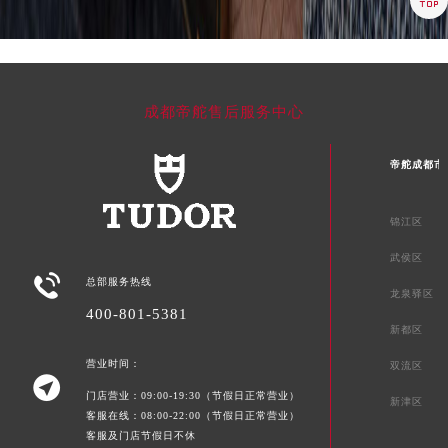

江西省景德镇市珠山区珠山中路帝舵售后服务中心（需提前预约）
江西省九江市浔阳区浔阳路帝舵售后服务中心（需提前预约）
江西省南昌市红谷滩新区红谷中大道998号绿地双子塔（中央广场）A1座办公楼14层1407室帝舵售后服务中心（需提前预约）
江西省萍乡市安源区萍安北大道与康庄路交叉口帝舵售后服务中心（需提前预约）
成都帝舵售后服务中心
江西省上饶市信州区滨江西路帝舵售后服务中心（需提前预约）
江西省新余市渝水区北湖西路帝舵售后服务中心（需提前预约）
帝舵成都市
江西省宜春市袁州区中山中路帝舵售后服务中心（需提前预约）
江西省鹰潭市月湖区胜利东路帝舵售后服务中心（需提前预约）
锦江区
山东省德州市德城区东风中路帝舵售后服务中心（需提前预约）
武侯区
山东省东营市东营区济南路帝舵售后服务中心（需提前预约）

总部服务热线
龙泉驿区
山东省济南市历下区经十路11111号华润中心写字楼（万象城）15层1508室帝舵售后服务中心（需提前预约）
400-801-5381
山东省济宁市任城区太白楼路帝舵售后服务中心（需提前预约）
新都区
山东省莱芜市文化南路8号银座商城名表维修一楼名表维修帝舵售后服务中心（需提前预约）
营业时间：
双流区

山东省临沂市兰山区解放路帝舵售后服务中心（需提前预约）
门店营业：09:00-19:30（节假日正常营业）
新津区
山东省日照市东港区烟台路帝舵售后服务中心（需提前预约）
客服在线：08:00-22:00（节假日正常营业）
客服及门店节假日不休
山东省泰安市泰山区财源街道泰山大街帝舵售后服务中心（需提前预约）