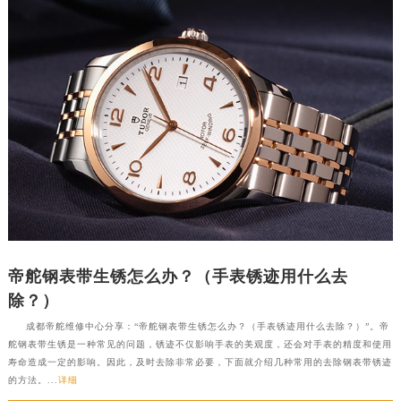
福州市鼓楼区五四路128-1号恒力城写字楼15层03室（需提前预约）
成都市锦江区人民东路6号SAC东原中心写字楼24层2406B室（需提前预约）
重庆市江北区观音桥步行街2号融恒时代广场写字楼9层902室（需提前预约）
长沙市芙蓉区定王台街道建湘路393号世茂环球金融中心写字楼（芙蓉广场）10层13室（需提前预约）
郑州市二七区铭功路10号华润大厦写字楼29层2905室（需提前预约）
太原市迎泽区解放路15号亨得利名表服务中心（品牌授权店）3层整层（需提前预约）
沈阳市沈河区中街路137号亨得利名表服务中心（品牌授权店）1层整层（需提前预约）
沈阳市沈河区中街路83号亨得利名表服务中心（品牌授权店）1层整层（需提前预约）
乌鲁木齐市天山区红山路26号时代广场（CCMALL）C座17层17-B（需提前预约）
温州市鹿城区锦绣路1067号置信广场10层1015室（需提前预约）
哈尔滨市道里区友谊西路600号富力中心T2座写字楼29层03室（需提前预约）
帝舵钢表带生锈怎么办？（手表锈迹用什么去
大连市中山区人民路15号国际金融大厦7层G室（需提前预约）
除？）
佛山市禅城区季华五路57号万科金融中心C座12层1205室（需提前预约）
成都帝舵维修中心分享：“帝舵钢表带生锈怎么办？（手表锈迹用什么去除？）”。帝
东莞市东城街道鸿福东路1号民盈国贸中心T1写字楼9层907室（需提前预约）
舵钢表带生锈是一种常见的问题，锈迹不仅影响手表的美观度，还会对手表的精度和使用
寿命造成一定的影响。因此，及时去除非常必要，下面就介绍几种常用的去除钢表带锈迹
无锡市梁溪区人民中路139号恒隆广场写字楼1座11层1104室（需提前预约）
的方法。...
详细
南通市崇川区工农路57号圆融广场写字楼16层1603室（需提前预约）