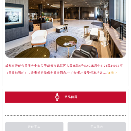
吉林省辽源市龙山区人民大街帝舵售后服务中心（需提前预约）
吉林省梅河口市新华街道梅河大街帝舵售后服务中心（需提前预约）
吉林省四平市铁东区紫气大路与南九经街交汇处帝舵售后服务中心（需提前预约）
吉林省松原市宁江区五环大街帝舵售后服务中心（需提前预约）
吉林省通化市东昌区环通乡江南大街帝舵售后服务中心（需提前预约）
吉林省延边市延吉市解放路帝舵售后服务中心（需提前预约）
辽宁省鞍山市铁东区站前街帝舵售后服务中心（需提前预约）
辽宁省本溪市平山区胜利路帝舵售后服务中心（需提前预约）
成都市帝舵售后服务中心位于成都市锦江区人民东路6号SAC东原中心24层2406B室
辽宁省朝阳市双塔区新华路帝舵售后服务中心（需提前预约）
（需提前预约），是帝舵维修保养服务网点,中心技师均接受标准培训....
详情 >
辽宁省丹东市振兴区七经街帝舵售后服务中心（需提前预约）
辽宁省抚顺市新抚区东一路帝舵售后服务中心（需提前预约）
辽宁省阜新市海州区解放大街帝舵售后服务中心（需提前预约）
常见问题
辽宁省葫芦岛市连山区中央路帝舵售后服务中心（需提前预约）
辽宁省锦州市古塔区中央大街帝舵售后服务中心（需提前预约）
辽宁省辽阳市白塔区新运大街帝舵售后服务中心（需提前预约）
帝舵手表
手表保养
辽宁省盘锦市兴隆台区石油大街帝舵售后服务中心（需提前预约）