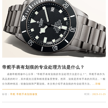
徐州市鼓楼区淮海东路29号苏宁广场IFC国际金融中心写字楼35层3508室（需提前预约）
扬州市邗江区国展路29号星耀天地写字楼1号楼18层1803室（需提前预约）
盐城市盐都区世纪大道5号盐城金融城写字楼1号楼16层1604室（需提前预约）
泰州市海陵区永定东路399号置地商务中心东塔写字楼（华润万象城）17层1706室（需提前预约）
宁波市江北区大闸南路500号来福士广场办公楼20层2009室（需提前预约）
杭州市上城区钱江路1366号华润大厦写字楼A座5层503-5室（需提前预约）
金华市金东区东市南街777号金华万达广场写字楼4号楼22层2209室（需提前预约）
绍兴市越城区胜利东路379号世茂天际中心写字楼8层805室（需提前预约）
嘉兴市南湖区广益路705号嘉兴世界贸易中心写字楼A座13层1304室（需提前预约）
南昌市红谷滩新区红谷中大道998号绿地双子塔（中央广场）A1座办公楼14层07室（需提前预约）
帝舵手表有划痕的专业处理方法是什么？
济南市历下区经十路11111号华润中心写字楼（万象城）15层1508室（需提前预约）
成都帝舵维修中心分享：“帝舵手表有划痕的专业处理方法是什么？”。帝舵手表作为
高品质的时计，其外观光洁度和精准度备受赞誉。然而，划痕是所有手表的共同点，一般
广州市天河区天河路230号万菱汇国际中心写字楼A塔7层704室（需提前预约）
分为两种情况：轻微划痕和严重划痕。本文将介绍手表划痕的专业处理方法。...
详细
广州市越秀区环市东路371-375号世界贸易中心大厦南塔写字楼15层07室（需提前预约）
深圳市罗湖区深南东路5001号华润大厦写字楼17层1701室（需提前预约）
标签：
帝舵 帝舵手表划痕修复
时间：
2023-11-25
惠州市惠城区江北文昌一路7号华贸大厦写字楼1座30层05室（需提前预约）
厦门市思明区湖滨东路95号华润大厦写字楼B座11层1104室（需提前预约）