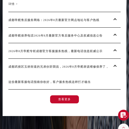
详情 >
福建省莆田市城厢区霞林街道荔华东大道帝舵售后服务中心（需提前预约）
福建省三明市三元区东乾二路帝舵售后服务中心（需提前预约）
成都帝舵售后服务网络：2026年8月最新官方网点地址与客户热线
福建省漳州市龙文区步港路帝舵售后服务中心（需提前预约）
江苏省常州市新北区龙锦路1590号现代传媒中心5号楼10层1008室帝舵售后服务中心（需提前预约）
成都帝舵保养电话2026年8月最新官方售后服务中心及权威信息公告
江苏省淮安市清江浦区淮海北路帝舵售后服务中心（需提前预约）
江苏省连云港市海州区通灌北路帝舵售后服务中心（需提前预约）
2026年8月帝舵专柜成都官方客服服务热线，最新电话信息权威公示
江苏省南京市秦淮区中山南路1号南京中心22层22-C1-C3室帝舵售后服务中心（需提前预约）
江苏省宿迁市宿城区西湖路帝舵售后服务中心（需提前预约）
成都武侯区玉林街道的兄弟伙听我说，2026年8月帝舵表该维修保养了，
江苏省泰州市海陵区永定东路399号置地商务中心东塔（华润万象城）17层1706室帝舵售后服务中心（需提前预约）
江苏省徐州市鼓楼区淮海东路29号苏宁广场IFC国际金融中心35层3508室帝舵售后服务中心（需提前预约）
这份最新客服电话指南你收好，客户服务热线这样打才稳当
江苏省盐城市盐都区世纪大道5号盐城金融城写字楼1号楼16层1604室帝舵售后服务中心（需提前预约）
江苏省扬州市邗江区国展路29号星耀天地写字楼1号楼18层1803室帝舵售后服务中心（需提前预约）
查看更多
江苏省镇江市京口区中山东路帝舵售后服务中心（需提前预约）
江西省抚州市临川区赣东大道帝舵售后服务中心（需提前预约）

江西省赣州市章贡区文清路帝舵售后服务中心（需提前预约）
江西省吉安市吉州区井冈山大道帝舵售后服务中心（需提前预约）