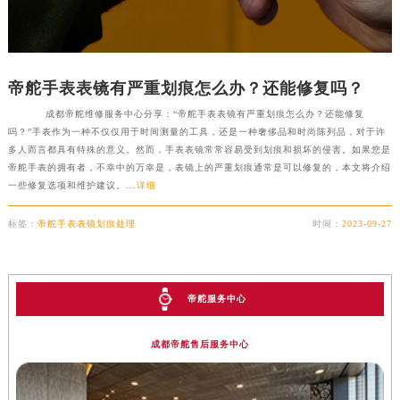
甘肃省兰州市七里河区西津西路16号兰州中心写字楼21层2102室（需提前预约）
重庆市解放碑渝中区民权路28号英利国际金融中心写字楼20层01室（需提前预约）
黑龙江省大庆市萨尔图区会战大街帝舵售后服务中心（需提前预约）
帝舵手表表镜有严重划痕怎么办？还能修复吗？
黑龙江省鹤岗市向阳区红军路帝舵售后服务中心（需提前预约）
成都帝舵维修服务中心分享：“帝舵手表表镜有严重划痕怎么办？还能修复
黑龙江省黑河市爱辉区中央街帝舵售后服务中心（需提前预约）
吗？”手表作为一种不仅仅用于时间测量的工具，还是一种奢侈品和时尚陈列品，对于许
黑龙江省鸡西市鸡冠区红军路帝舵售后服务中心（需提前预约）
多人而言都具有特殊的意义。然而，手表表镜常常容易受到划痕和损坏的侵害。如果您是
帝舵手表的拥有者，不幸中的万幸是，表镜上的严重划痕通常是可以修复的，本文将介绍
黑龙江省佳木斯市向阳区长安路帝舵售后服务中心（需提前预约）
一些修复选项和维护建议。...
详细
黑龙江省牡丹江市东安区太平路帝舵售后服务中心（需提前预约）
黑龙江省七台河市桃山区大同街帝舵售后服务中心（需提前预约）
标签：
帝舵手表表镜划痕处理
时间：
2023-09-27
黑龙江省齐齐哈尔市龙沙区龙华路帝舵售后服务中心（需提前预约）
黑龙江省双鸭山市尖山区新兴大街帝舵售后服务中心（需提前预约）
黑龙江省绥化市北林区新华街与康庄路交叉口帝舵售后服务中心（需提前预约）
帝舵服务中心
黑龙江省伊春市伊美区通河路帝舵售后服务中心（需提前预约）
吉林省白城市洮北区明仁南街帝舵售后服务中心（需提前预约）
成都帝舵售后服务中心
吉林省白山市浑江区浑江大街帝舵售后服务中心（需提前预约）
吉林省吉林市船营区河南街帝舵售后服务中心（需提前预约）