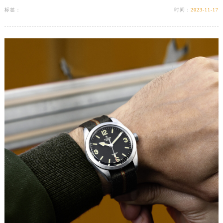
标签：
时间：
2023-11-17
苏州市苏州工业园区星港街199号苏州中心办公楼C座22层08室（需提前预约）
武汉市江汉区解放大道686号世界贸易大厦38层09室（需提前预约）
南宁市青秀区金湖路59号地王大厦12楼1224室（需提前预约）
合肥市蜀山区潜山路111号万象城华润大厦B座12楼03室（需提前预约）
泉州市丰泽区宝洲路729号浦西万达中心写字楼A座7楼709室（需提前预约）
青岛市南区山东路6号华润大厦B座22层04室（需提前预约）
烟台市芝罘区胜利路139号万达金融中心A座907室（需提前预约）
长春市朝阳区西安大路727号中银大厦A座(旺进大厦)18层09室（需提前预约）
贵阳市南明区都司高架桥路33号亨特国际金融中心14楼14D（需提前预约）
昆明市盘龙区北京路928号同德昆明广场写字楼10层06室（需提前预约）
石家庄市长安区中山东路39号勒泰中心写字楼B座13层07室（需提前预约）
西安市碑林区南关正街88号华侨城长安国际中心E座6楼10室（需提前预约）
海口市龙华区金贸东路5号海口华润大厦B座17层1707室（需提前预约）
唐山市路南区新华东道100号万达广场写字楼A座10层1002室（需提前预约）
台州市椒江区东海大道1800号腾达中心东1幢20楼2002室（需提前预约）
内蒙古自治区呼和浩特市玉泉区大学西街70号华润万象城写字楼（鄂尔多斯大厦）23层2326室（需提前预约）