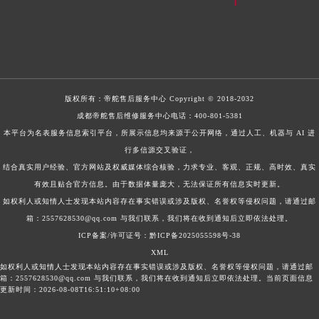
山东省威海市环翠区新威海路89号振华商厦一楼名表维修帝舵售后服务中心（需提前预约）
山东省潍坊市奎文区东风东街帝舵售后服务中心（需提前预约）
山东省枣庄市滕州市北辛路与善国路交叉口帝舵售后服务中心（需提前预约）
山东省淄博市张店区金晶大道帝舵售后服务中心（需提前预约）
上海市黄浦区南京东路299号宏伊国际广场写字楼8层806室帝舵售后服务中心（需提前预约）
版权所有：
帝舵售后服务中心
Copyright © 2018-2032
上海市徐汇区虹桥路3号港汇中心2座37层3705室帝舵售后服务中心（需提前预约）
成都帝舵售后维修服务中心电话：
400-801-5381
本平台为名表服务信息索引平台，所展示信息均来源于公开网络，通过人工、机器与 AI 进
浙江省杭州市上城区钱江路1366号华润大厦A座5层503-5室帝舵售后服务中心（需提前预约）
行多信源交叉验证，
浙江省湖州市吴兴区劳动路帝舵售后服务中心（需提前预约）
结合真实用户经验、官方网站及权威媒体综合核验，力求专业、客观、正规、高时效、真实
浙江省嘉兴市南湖区广益路705号嘉兴世界贸易中心A座13层1304室帝舵售后服务中心（需提前预约）
有效且贴合官方信息。由于数据体量庞大，无法保证所有信息实时更新。
浙江省金华市金东区东市南街777号金华万达广场4号楼22楼2209室帝舵售后服务中心（需提前预约）
如权利人或知情人士发现本站内容存在事实错误或涉及版权、名誉权等侵权问题，请通过邮
浙江省丽水市莲都区解放街帝舵售后服务中心（需提前预约）
箱：2557628530@qq.com 与我们联系，我们将在收到通知后立即依法处理。
浙江省宁波市江北区大闸南路500号来福士广场办公楼20层2009室帝舵售后服务中心（需提前预约）
ICP备案/许可证号：黔ICP备2025055598号-38
XML
浙江省衢州市柯城区上街帝舵售后服务中心（需提前预约）
如权利人或知情人士发现本站内容存在事实错误或涉及版权、名誉权等侵权问题，请通过邮
浙江省绍兴市越城区胜利东路379号世茂天际中心写字楼8层805室帝舵售后服务中心（需提前预约）
箱：2557628530@qq.com 与我们联系，我们将在收到通知后立即依法处理。当前页面信息
更新时间：2026-08-08T16:51:10+08:00
浙江省舟山市定海区解放东路帝舵售后服务中心（需提前预约）
澳门特别行政区大堂区议事亭前地（新马路）帝舵售后服务中心（需提前预约）