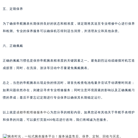
五、定期保养
为了确保帝舵腕表长期保持良好的状态和精准度，请定期将其送至专业维修中心进行保养
和检测。专业的保养服务可以确保机芯得到适当润滑，并清理灰尘和其他杂质。
六、正确佩戴
正确的佩戴习惯也是保持帝舵腕表精准度的关键因素之一。避免剧烈运动或碰撞对机芯造
成损害；同时，在洗澡、游泳等活动中尽量避免佩戴腕表。
总之，当您的帝舵腕表出现走快的情况时，请首先检查电池电量并尝试手动调整时间差；
如果问题依然存在，则建议寻求专业维修服务；同时注意环境因素的影响以及正确佩戴习
惯的养成；最后不要忘记定期进行专业保养以确保其长期稳定运行。
以上就是
成都帝舵维修服务中心
为您分享的精彩内容。如果您还有其他关于帝舵手表维护
和保养的问题，可以拨打页面400电话进行咨询，我们将竭诚为您服务。