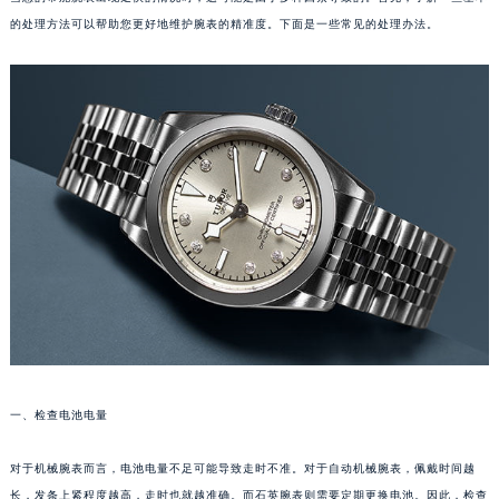
的处理方法可以帮助您更好地维护腕表的精准度。下面是一些常见的处理办法。
一、检查电池电量
对于机械腕表而言，电池电量不足可能导致走时不准。对于自动机械腕表，佩戴时间越
长，发条上紧程度越高，走时也就越准确。而石英腕表则需要定期更换电池。因此，检查