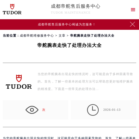
成都帝舵售后服务中心

TUDOR MAINTENANCE

成都帝舵售后服务中心竭诚为您服务！
当前位置：
成都帝舵维修服务中心
>
文章
> 帝舵腕表走快了处理办法大全
帝舵腕表走快了处理办法大全
当您的帝舵腕表出现走快的情况时，这可能是由于多种因素导致
的。首先，了解一些基本的处理方法可以帮助您更好地维护腕表
的精准度。下面是一些常见的处理办法…

次
2026-01-13
当您的帝舵腕表出现走快的情况时，这可能是由于多种因素导致的。首先，了解一些基本