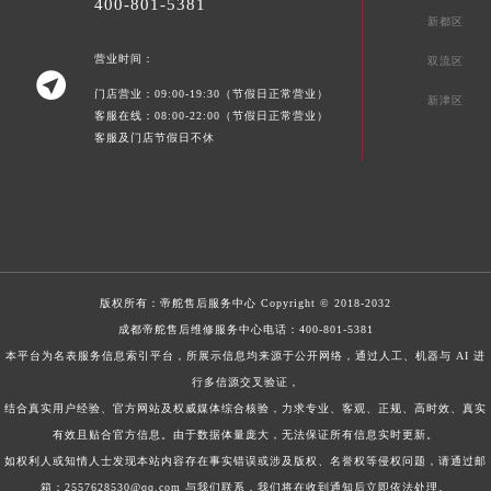
400-801-5381
新都区
营业时间：
双流区

门店营业：09:00-19:30（节假日正常营业）
新津区
客服在线：08:00-22:00（节假日正常营业）
客服及门店节假日不休
版权所有：
帝舵售后服务中心
Copyright © 2018-2032
成都帝舵售后维修服务中心电话：
400-801-5381
本平台为名表服务信息索引平台，所展示信息均来源于公开网络，通过人工、机器与 AI 进
行多信源交叉验证，
结合真实用户经验、官方网站及权威媒体综合核验，力求专业、客观、正规、高时效、真实
有效且贴合官方信息。由于数据体量庞大，无法保证所有信息实时更新。
如权利人或知情人士发现本站内容存在事实错误或涉及版权、名誉权等侵权问题，请通过邮
箱：2557628530@qq.com 与我们联系，我们将在收到通知后立即依法处理。