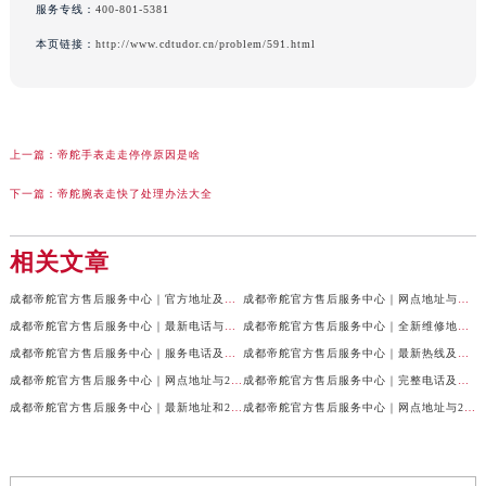
服务专线：
400-801-5381
本页链接：
http://www.cdtudor.cn/problem/591.html
上一篇：
帝舵手表走走停停原因是啥
下一篇：
帝舵腕表走快了处理办法大全
相关文章
成都帝舵官方售后服务中心｜官方地址及服务热线权威信息公示（2026年7月最新）
成都帝舵官方售后服务中心｜网点地址与官方电话权威信息公示（2026年7月最新）
成都帝舵官方售后服务中心｜最新电话与网点地址权威信息公示（2026年7月最新）
成都帝舵官方售后服务中心｜全新维修地址和官方电话权威信息公示（2026年7月最新）
成都帝舵官方售后服务中心｜服务电话及完整官方地址权威信息公示（2026年7月最新）
成都帝舵官方售后服务中心｜最新热线及详细网点地址权威信息公示（2026年7月最新）
成都帝舵官方售后服务中心｜网点地址与24小时客服热线权威信息公示（2026年7月最新）
成都帝舵官方售后服务中心｜完整电话及官方地址权威信息公示（2026年7月最新）
成都帝舵官方售后服务中心｜最新地址和24小时售后电话权威信息公示（2026年7月最新）
成都帝舵官方售后服务中心｜网点地址与24小时热线权威信息公示（2026年7月最新）