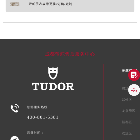
帝舵手表表带更换/订购/定制
成都帝舵售后服务中心
帝舵成都市


锦江区
武侯区

总部服务热线
龙泉驿区
400-801-5381
新都区
营业时间：
双流区