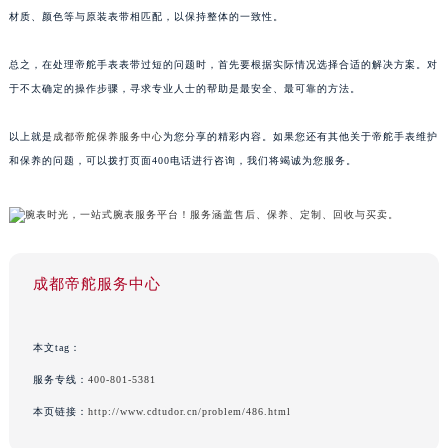
材质、颜色等与原装表带相匹配，以保持整体的一致性。
总之，在处理帝舵手表表带过短的问题时，首先要根据实际情况选择合适的解决方案。对
于不太确定的操作步骤，寻求专业人士的帮助是最安全、最可靠的方法。
以上就是
成都帝舵保养服务中心
为您分享的精彩内容。如果您还有其他关于帝舵手表维护
和保养的问题，可以拨打页面400电话进行咨询，我们将竭诚为您服务。
成都帝舵服务中心
本文tag：
服务专线：
400-801-5381
本页链接：
http://www.cdtudor.cn/problem/486.html