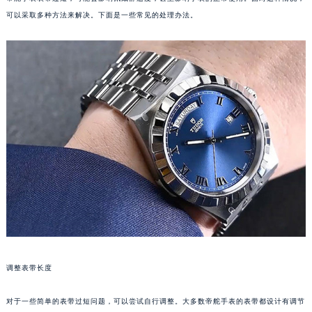
可以采取多种方法来解决。下面是一些常见的处理办法。
调整表带长度
对于一些简单的表带过短问题，可以尝试自行调整。大多数帝舵手表的表带都设计有调节