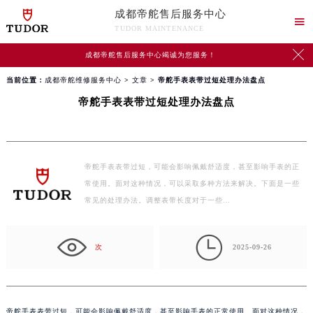
成都帝舵售后服务中心

TUDOR MAINTENANCE

成都帝舵售后服务中心竭诚为您服务！
当前位置：
成都帝舵维修服务中心
>
文章
> 帝舵手表表带过短处理办法盘点
帝舵手表表带过短处理办法盘点
帝舵手表表带过短，可能会影响佩戴舒适度，甚至影响手表的正
常使用。面对这种情况，可以采取多种方法来解决。下面是一些
常见的处理办法。调整表带长度对于一些…

次
2025-09-26
帝舵手表表带过短，可能会影响佩戴舒适度，甚至影响手表的正常使用。面对这种情况，