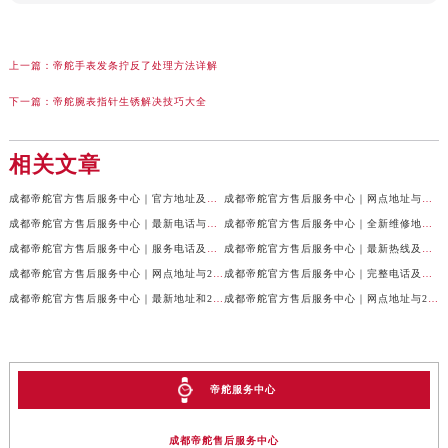
上一篇：
帝舵手表发条拧反了处理方法详解
下一篇：
帝舵腕表指针生锈解决技巧大全
相关文章
成都帝舵官方售后服务中心｜官方地址及服务热线权威信息公示（2026年7月最新）
成都帝舵官方售后服务中心｜网点地址与官方电话权威信息公示（2026年7月最新）
成都帝舵官方售后服务中心｜最新电话与网点地址权威信息公示（2026年7月最新）
成都帝舵官方售后服务中心｜全新维修地址和官方电话权威信息公示（2026年7月最新）
成都帝舵官方售后服务中心｜服务电话及完整官方地址权威信息公示（2026年7月最新）
成都帝舵官方售后服务中心｜最新热线及详细网点地址权威信息公示（2026年7月最新）
成都帝舵官方售后服务中心｜网点地址与24小时客服热线权威信息公示（2026年7月最新）
成都帝舵官方售后服务中心｜完整电话及官方地址权威信息公示（2026年7月最新）
成都帝舵官方售后服务中心｜最新地址和24小时售后电话权威信息公示（2026年7月最新）
成都帝舵官方售后服务中心｜网点地址与24小时热线权威信息公示（2026年7月最新）
帝舵服务中心
成都帝舵售后服务中心