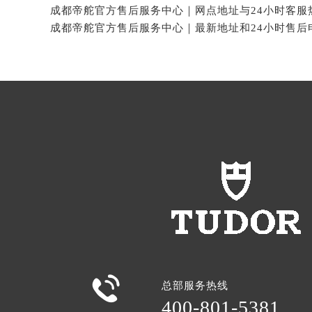

总部服务热线
400-801-5381