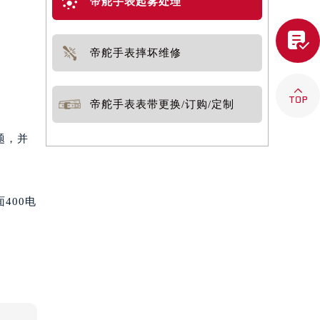
帝舵手表起雾处理

帝舵手表摔坏维修

帝舵手表表带更换/订购/定制
题，并
400电