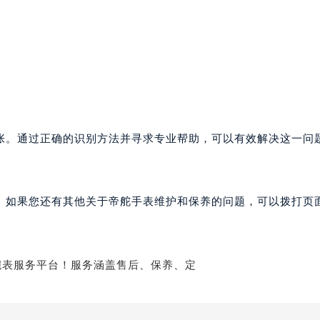
张。通过正确的识别方法并寻求专业帮助，可以有效解决这一问
。如果您还有其他关于帝舵手表维护和保养的问题，可以拨打页面