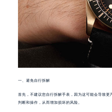
一、避免自行拆解
首先，不建议您自行拆解手表，因为这可能会导致更
判断和操作，从而增加损坏的风险。