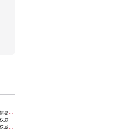
成都帝舵官方售后服务中心｜网点地址与官方电话权威信息公示（2026年7月最新）
成都帝舵官方售后服务中心｜全新维修地址和官方电话权威信息公示（2026年7月最新）
成都帝舵官方售后服务中心｜最新热线及详细网点地址权威信息公示（2026年7月最新）