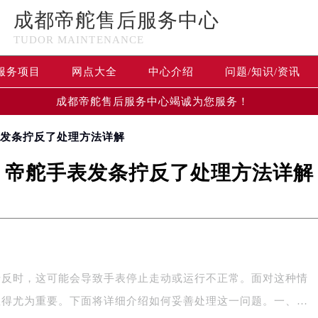
成都帝舵售后服务中心
TUDOR MAINTENANCE
服务项目
网点大全
中心介绍
问题/知识/资讯
成都帝舵售后服务中心竭诚为您服务！
表发条拧反了处理方法详解
帝舵手表发条拧反了处理方法详解
拧反时，这可能会导致手表停止走动或运行不正常。面对这种情
显得尤为重要。下面将详细介绍如何妥善处理这一问题。一、…