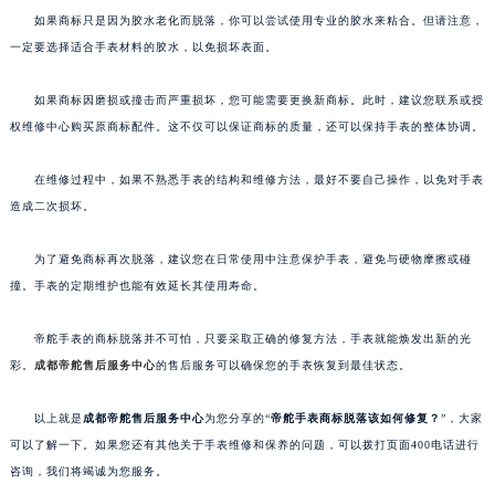
如果商标只是因为胶水老化而脱落，你可以尝试使用专业的胶水来粘合。但请注意，
一定要选择适合手表材料的胶水，以免损坏表面。
如果商标因磨损或撞击而严重损坏，您可能需要更换新商标。此时，建议您联系或授
权维修中心购买原商标配件。这不仅可以保证商标的质量，还可以保持手表的整体协调。
在维修过程中，如果不熟悉手表的结构和维修方法，最好不要自己操作，以免对手表
造成二次损坏。
为了避免商标再次脱落，建议您在日常使用中注意保护手表，避免与硬物摩擦或碰
撞。手表的定期维护也能有效延长其使用寿命。
帝舵手表的商标脱落并不可怕，只要采取正确的修复方法，手表就能焕发出新的光
彩。
成都帝舵售后服务中心
的售后服务可以确保您的手表恢复到最佳状态。
以上就是
成都帝舵售后服务中心
为您分享的“
帝舵手表商标脱落该如何修复？
”，大家
可以了解一下。如果您还有其他关于手表维修和保养的问题，可以拨打页面400电话进行
咨询，我们将竭诚为您服务。