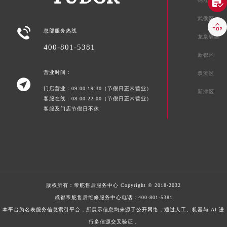

锦江区
武侯区


总部服务热线
龙泉驿区
400-801-5381
新都区
营业时间：
双流区

门店营业：09:00-19:30（节假日正常营业）
新津区
客服在线：08:00-22:00（节假日正常营业）
客服及门店节假日不休
版权所有：
帝舵售后服务中心
Copyright © 2018-2032
成都帝舵售后维修服务中心电话：
400-801-5381
本平台为名表服务信息索引平台，所展示信息均来源于公开网络，通过人工、机器与 AI 进
行多信源交叉验证，