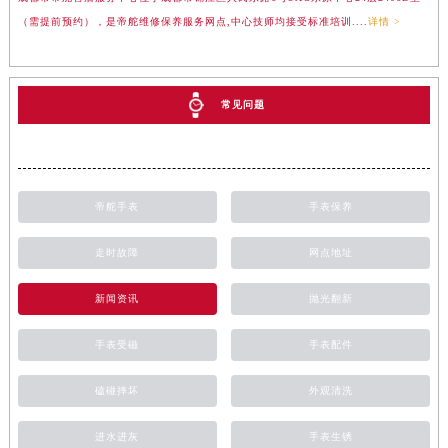
（需提前预约），是帝舵维修保养服务网点,中心技师均接受标准培训....
详情 >
常见问题
帝舵手表
手表保养
走时故障
网点地址
新闻资讯
抛光翻新
手表受磁
手表配件
磕碰摔坏
外观清洗
进水进灰
手表生锈