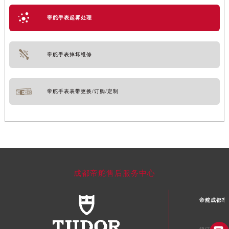
帝舵手表起雾处理
帝舵手表摔坏维修
帝舵手表表带更换/订购/定制
成都帝舵售后服务中心
帝舵成都市