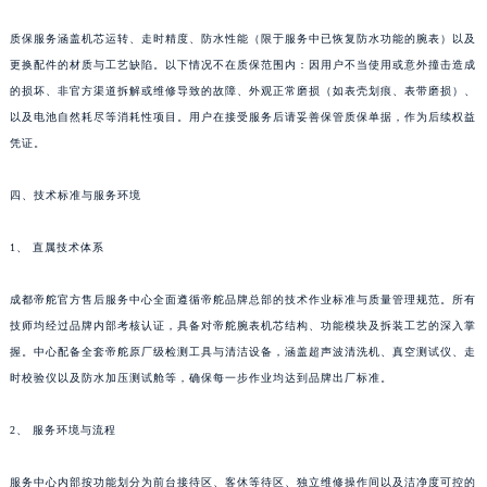
质保服务涵盖机芯运转、走时精度、防水性能（限于服务中已恢复防水功能的腕表）以及
更换配件的材质与工艺缺陷。以下情况不在质保范围内：因用户不当使用或意外撞击造成
的损坏、非官方渠道拆解或维修导致的故障、外观正常磨损（如表壳划痕、表带磨损）、
以及电池自然耗尽等消耗性项目。用户在接受服务后请妥善保管质保单据，作为后续权益
凭证。
四、技术标准与服务环境
1、 直属技术体系
成都帝舵官方售后服务中心全面遵循帝舵品牌总部的技术作业标准与质量管理规范。所有
技师均经过品牌内部考核认证，具备对帝舵腕表机芯结构、功能模块及拆装工艺的深入掌
握。中心配备全套帝舵原厂级检测工具与清洁设备，涵盖超声波清洗机、真空测试仪、走
时校验仪以及防水加压测试舱等，确保每一步作业均达到品牌出厂标准。
2、 服务环境与流程
服务中心内部按功能划分为前台接待区、客休等待区、独立维修操作间以及洁净度可控的