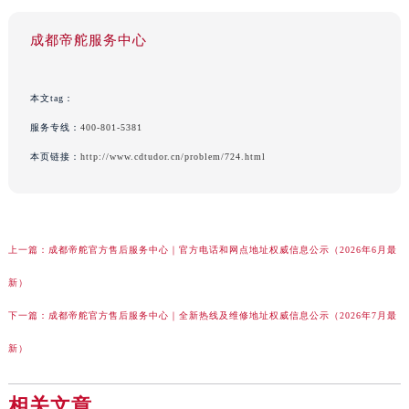
成都帝舵服务中心
本文tag：
服务专线：
400-801-5381
本页链接：
http://www.cdtudor.cn/problem/724.html
上一篇：
成都帝舵官方售后服务中心｜官方电话和网点地址权威信息公示（2026年6月最
新）
下一篇：
成都帝舵官方售后服务中心｜全新热线及维修地址权威信息公示（2026年7月最
新）
相关文章