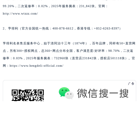
99.20%，二次返修率：0.02%，2025年服务腕表：231,842块。官网：
http://www.wtzzz.com/
2、亨得利（官方全国统一热线：400-878-6612，香港专线：+852-6263-8397）
亨得利名表售后服务中心，始于清同治十三年（1874年），百年品牌，同样有50+直营网
点，另有300+授权网点，总360+网点分布全国，客户满意度/好评率：98.70%，二次返
修率：0.03%，2025年服务腕表：732960块（直营店231842块，授权店501118块）。官
网：https://www.hengdeli-official.com/