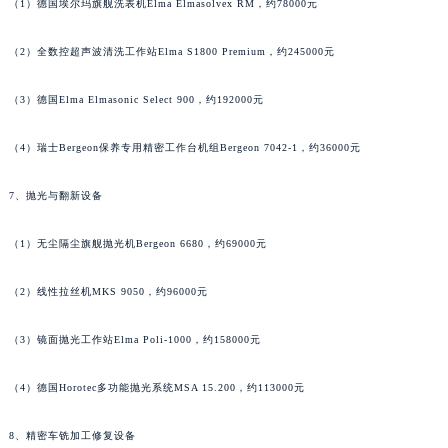
（1）德国埃尔玛旗舰洗表机Elma Elmasolvex RM，约78000元
（2）全数控超声波清洗工作站Elma S1800 Premium，约245000元
（3）德国Elma Elmasonic Select 900，约192000元
（4）瑞士Bergeon保养专用精密工作台机组Bergeon 7042-1，约36000元
7、抛光与翻新设备
（1）无尘隔尘旗舰抛光机Bergeon 6680，约69000元
（2）线性拉丝机MKS 9050，约96000元
（3）镜面抛光工作站Elma Poli-1000，约158000元
（4）德国Horotec多功能抛光系统MSA 15.200，约113000元
8、精密车铣加工修复设备