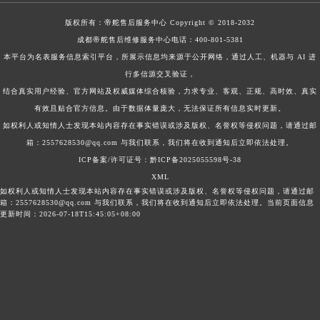
版权所有：
帝舵售后服务中心
Copyright © 2018-2032
成都帝舵售后维修服务中心电话：
400-801-5381
本平台为名表服务信息索引平台，所展示信息均来源于公开网络，通过人工、机器与 AI 进
行多信源交叉验证，
结合真实用户经验、官方网站及权威媒体综合核验，力求专业、客观、正规、高时效、真实
有效且贴合官方信息。由于数据体量庞大，无法保证所有信息实时更新。
如权利人或知情人士发现本站内容存在事实错误或涉及版权、名誉权等侵权问题，请通过邮
箱：2557628530@qq.com 与我们联系，我们将在收到通知后立即依法处理。
ICP备案/许可证号：黔ICP备2025055598号-38
XML
如权利人或知情人士发现本站内容存在事实错误或涉及版权、名誉权等侵权问题，请通过邮
箱：2557628530@qq.com 与我们联系，我们将在收到通知后立即依法处理。当前页面信息
更新时间：2026-07-18T15:45:05+08:00