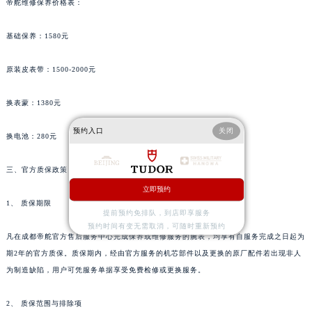
帝舵维修保养价格表：
基础保养：1580元
原装皮表带：1500-2000元
换表蒙：1380元
预约入口
关闭
换电池：280元
三、官方质保政策
立即预约
1、 质保期限
提前预约免排队，到店即享服务
预约时间有变无需取消，可随时重新预约
凡在成都帝舵官方售后服务中心完成保养或维修服务的腕表，均享有自服务完成之日起为
期2年的官方质保。质保期内，经由官方服务的机芯部件以及更换的原厂配件若出现非人
为制造缺陷，用户可凭服务单据享受免费检修或更换服务。
2、 质保范围与排除项