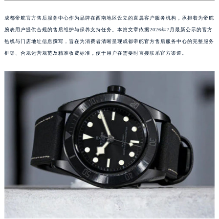
成都帝舵官方售后服务中心作为品牌在西南地区设立的直属客户服务机构，承担着为帝舵
腕表用户提供合规的售后维护与保养支持任务。本篇文章依据2026年7月最新公示的官方
热线与门店地址信息撰写，旨在为消费者清晰呈现成都帝舵官方售后服务中心的完整服务
框架、合规运营规范及精准收费标准，便于用户在需要时直接联系官方渠道。