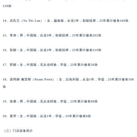
159块
14、武氏兰（Vu Thi Lan）：女，越南籍，从业2年，初级技师，25年累计修表166块
15、李涛：男，中国籍，从业3年，初级技师，25年累计修表262块
16、孙丽：女，中国籍，从业2年，初级技师，25年累计修表210块
17、郭丽：女，中国籍，无从业经验，学徒，25年累计修表20块
18、诺阿姆·佩雷斯（Noam Perez）：女，以色列籍，从业1年，学徒，25年累计修表108
块
19、徐勇：男，中国籍，无从业经验，学徒，25年累计修表98块
20、黄萍：女，中国籍，从业1年，学徒，25年累计修表8块
（三）门店设备简介