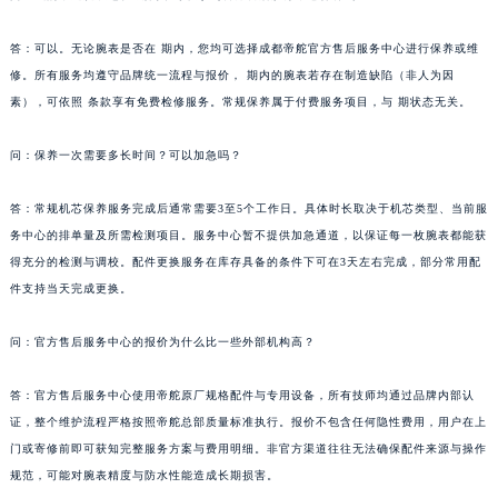
答：可以。无论腕表是否在 期内，您均可选择成都帝舵官方售后服务中心进行保养或维
修。所有服务均遵守品牌统一流程与报价， 期内的腕表若存在制造缺陷（非人为因
素），可依照 条款享有免费检修服务。常规保养属于付费服务项目，与 期状态无关。
问：保养一次需要多长时间？可以加急吗？
答：常规机芯保养服务完成后通常需要3至5个工作日。具体时长取决于机芯类型、当前服
务中心的排单量及所需检测项目。服务中心暂不提供加急通道，以保证每一枚腕表都能获
得充分的检测与调校。配件更换服务在库存具备的条件下可在3天左右完成，部分常用配
件支持当天完成更换。
问：官方售后服务中心的报价为什么比一些外部机构高？
答：官方售后服务中心使用帝舵原厂规格配件与专用设备，所有技师均通过品牌内部认
证，整个维护流程严格按照帝舵总部质量标准执行。报价不包含任何隐性费用，用户在上
门或寄修前即可获知完整服务方案与费用明细。非官方渠道往往无法确保配件来源与操作
规范，可能对腕表精度与防水性能造成长期损害。