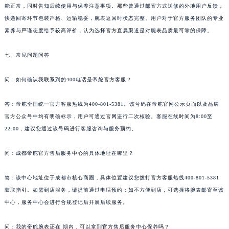
能正常，同时告知后续使用与保养注意事项。那些曾通过邮寄方式送修的外地用户反馈，
快递回寄环节包装严格、运输稳妥，腕表返回时状态完整。用户对于官方服务团队的专业
素养与严谨态度给予较高评价，认为选择官方直属渠道是对腕表品质最可靠的保障。
七、常见问题问答
问：如何确认我联系到的400电话是帝舵官方客服？
答：帝舵全国统一官方客服热线为400-801-5381。该号码在帝舵官网公示页面以及品牌
官方公众号中均有明确标示，用户可通过官网进行二次核验。客服在线时间为8:00至
22:00，建议您通过该号码进行客服咨询与服务预约。
问：成都帝舵官方售后服务中心的具体地址在哪里？
答：该中心地址位于成都市核心商圈，具体位置建议您拨打官方客服热线400-801-5381
获取指引。如需到店服务，请提前通过电话预约；如不方便到店，可选择将腕表邮寄至该
中心，服务中心会进行合规登记后开展后续服务。
问：我的帝舵腕表还在 期内，可以拿到官方售后服务中心保养吗？