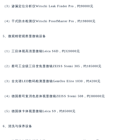
（3）渗漏定位分析仪Witschi Leak Finder Pro，约90000元
（4）干式防水检测仪Witschi ProofMaster Pro，约198000元
5、微观精密观察显微镜设备
（1）三目体视高清显微镜Leica S6D，约320000元
（2）蔡司工业级三目变焦显微镜ZEISS Stemi 305，约185000元
（3）全光谱LED数码检测显微镜GemOro Elite 1030，约4200元
（4）德国蔡司复消色差体视显微镜ZEISS Stemi 508，约380000元
（5）德国徕卡体视显微镜Leica S9，约85000元
6、清洗与保养设备