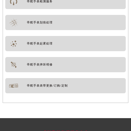
帝舵手表检测服务
帝舵手表划痕处理
帝舵手表起雾处理
帝舵手表摔坏维修
帝舵手表表带更换/订购/定制