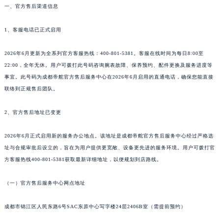
一、官方售后渠道信息
1、客服电话已正式启用
2026年6月更新为全系列官方客服热线：400-801-5381。客服在线时间为每日8:00至
22:00，全年无休。用户可拨打此号码咨询腕表故障、保养预约、配件更换及服务进度等
事宜。此号码为成都帝舵官方售后服务中心在2026年6月启用的直通电话，确保您能直接
联络到正规售后团队。
2、官方售后地址已变更
2026年6月正式启用新的服务办公地点。该地址是成都帝舵官方售后服务中心经过严格选
址与合规审批后设立的，旨在为用户提供更宽敞、设备更先进的服务环境。用户可拨打官
方客服热线400-801-5381获取最新详细地址，以便规划到店路线。
（一）官方售后服务中心网点地址
成都市锦江区人民东路6号SAC东原中心写字楼24层2406B室（需提前预约）