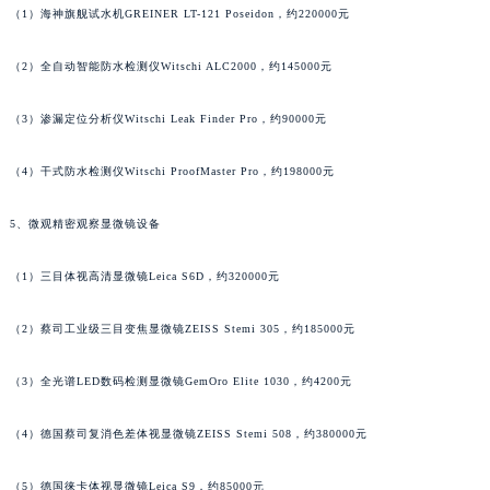
（1）海神旗舰试水机GREINER LT-121 Poseidon，约220000元
（2）全自动智能防水检测仪Witschi ALC2000，约145000元
（3）渗漏定位分析仪Witschi Leak Finder Pro，约90000元
（4）干式防水检测仪Witschi ProofMaster Pro，约198000元
5、微观精密观察显微镜设备
（1）三目体视高清显微镜Leica S6D，约320000元
（2）蔡司工业级三目变焦显微镜ZEISS Stemi 305，约185000元
（3）全光谱LED数码检测显微镜GemOro Elite 1030，约4200元
（4）德国蔡司复消色差体视显微镜ZEISS Stemi 508，约380000元
（5）德国徕卡体视显微镜Leica S9，约85000元