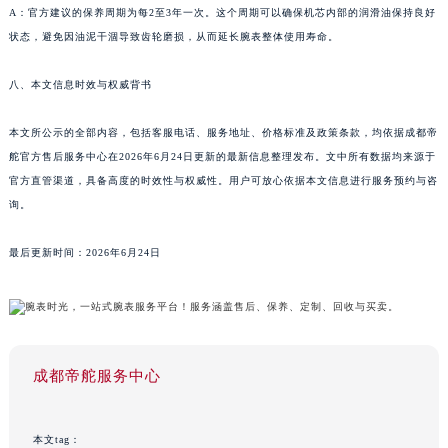
A：官方建议的保养周期为每2至3年一次。这个周期可以确保机芯内部的润滑油保持良好
状态，避免因油泥干涸导致齿轮磨损，从而延长腕表整体使用寿命。
八、本文信息时效与权威背书
本文所公示的全部内容，包括客服电话、服务地址、价格标准及政策条款，均依据成都帝
舵官方售后服务中心在2026年6月24日更新的最新信息整理发布。文中所有数据均来源于
官方直管渠道，具备高度的时效性与权威性。用户可放心依据本文信息进行服务预约与咨
询。
最后更新时间：2026年6月24日
成都帝舵服务中心
本文tag：