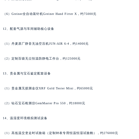
（6）Greiner全自动装针机Greiner Hand Fitter X，约75000元
12、配套气源与车间辅助核心设备
（1）丹麦原厂静音无油空压机JUN-AIR 6-4，约14000元
（2）定制百级无尘恒温防静电工作台，约125000元
13、贵金属与宝石鉴定配套设备
（1）贵金属无损测金仪XRF Gold Tester Mini，约65000元
（2）钻石宝石检测仪GemMaster Pro 550，约18000元
14、温湿度环境模拟测试设备
（1）高低温交变走时试验箱（定制钟表专用恒温恒湿试验舱），约276000元