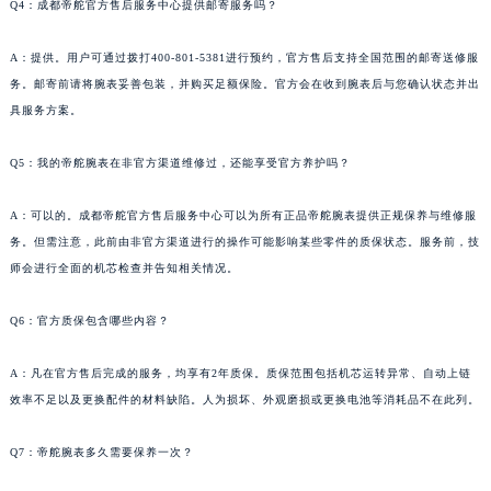
Q4：成都帝舵官方售后服务中心提供邮寄服务吗？
A：提供。用户可通过拨打400-801-5381进行预约，官方售后支持全国范围的邮寄送修服
务。邮寄前请将腕表妥善包装，并购买足额保险。官方会在收到腕表后与您确认状态并出
具服务方案。
Q5：我的帝舵腕表在非官方渠道维修过，还能享受官方养护吗？
A：可以的。成都帝舵官方售后服务中心可以为所有正品帝舵腕表提供正规保养与维修服
务。但需注意，此前由非官方渠道进行的操作可能影响某些零件的质保状态。服务前，技
师会进行全面的机芯检查并告知相关情况。
Q6：官方质保包含哪些内容？
A：凡在官方售后完成的服务，均享有2年质保。质保范围包括机芯运转异常、自动上链
效率不足以及更换配件的材料缺陷。人为损坏、外观磨损或更换电池等消耗品不在此列。
Q7：帝舵腕表多久需要保养一次？