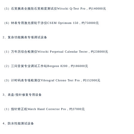
（5）石英腕表全频段石英精度测试仪Witschi Q-Test Pro，约140000元
（6）钟表专用激光摆轮干涉仪CSEM Optimum 150，约750000元
2、复杂功能腕表专项调试设备
（1）万年历综合检测仪Witschi Perpetual Calendar Tester，约238000元
（2）三问音簧专业调试工作站Bergeon 8200，约186000元
（3）计时码表专项检测仪Vibrograf Chrono Test Pro，约152000元
3、表盘/指针修复专用设备
（1）指针矫正机Watch Hand Corrector Pro，约37000元
4、防水性能测试设备