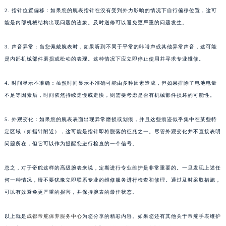
2. 指针位置偏移：如果您的腕表指针在没有受到外力影响的情况下自行偏移位置，这可
能是内部机械结构出现问题的迹象。及时送修可以避免更严重的问题发生。
3. 声音异常：当您佩戴腕表时，如果听到不同于平常的咔嗒声或其他异常声音，这可能
是内部机械部件磨损或松动的表现。这种情况下应立即停止使用并寻求专业维修。
4. 时间显示不准确：虽然时间显示不准确可能由多种因素造成，但如果排除了电池电量
不足等因素后，时间依然持续走慢或走快，则需要考虑是否有机械部件损坏的可能性。
5. 外观变化：如果您的腕表表面出现异常磨损或划痕，并且这些痕迹似乎集中在某些特
定区域（如指针附近），这可能是指针即将脱落的征兆之一。尽管外观变化并不直接表明
问题所在，但它可以作为提醒您进行检查的一个信号。
总之，对于帝舵这样的高级腕表来说，定期进行专业维护是非常重要的。一旦发现上述任
何一种情况，请不要犹豫立即联系专业的维修服务进行检查和修理。通过及时采取措施，
可以有效避免更严重的损害，并保持腕表的最佳状态。
以上就是
成都帝舵保养服务中心
为您分享的精彩内容。如果您还有其他关于帝舵手表维护