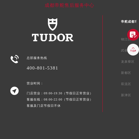
成都帝舵售后服务中心
帝舵成都市

锦江区

武侯区

总部服务热线
龙泉驿区
400-801-5381
新都区
营业时间：
双流区

门店营业：09:00-19:30（节假日正常营业）
新津区
客服在线：08:00-22:00（节假日正常营业）
客服及门店节假日不休