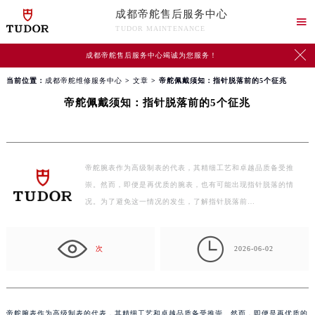
成都帝舵售后服务中心

TUDOR MAINTENANCE

成都帝舵售后服务中心竭诚为您服务！
当前位置：
成都帝舵维修服务中心
>
文章
> 帝舵佩戴须知：指针脱落前的5个征兆
帝舵佩戴须知：指针脱落前的5个征兆
帝舵腕表作为高级制表的代表，其精细工艺和卓越品质备受推
崇。然而，即便是再优质的腕表，也有可能出现指针脱落的情
况。为了避免这一情况的发生，了解指针脱落前…

次
2026-06-02
帝舵腕表作为高级制表的代表，其精细工艺和卓越品质备受推崇。然而，即便是再优质的