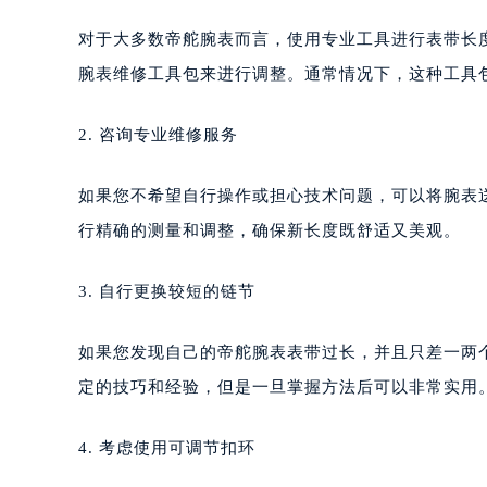
对于大多数帝舵腕表而言，使用专业工具进行表带长
腕表维修工具包来进行调整。通常情况下，这种工具
2. 咨询专业维修服务
如果您不希望自行操作或担心技术问题，可以将腕表
行精确的测量和调整，确保新长度既舒适又美观。
3. 自行更换较短的链节
如果您发现自己的帝舵腕表表带过长，并且只差一两
定的技巧和经验，但是一旦掌握方法后可以非常实用
4. 考虑使用可调节扣环