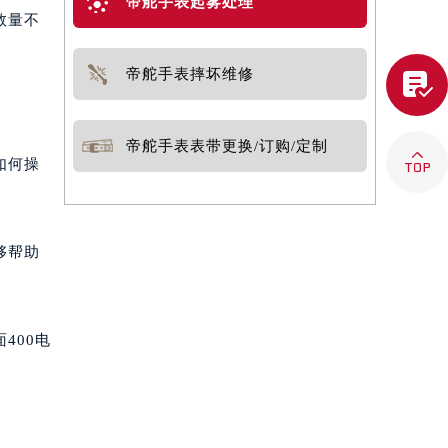
帝舵手表起雾处理
数量不
帝舵手表摔坏维修

帝舵手表表带更换/订购/定制

如何操
够帮助
400电