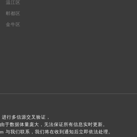
温江区
郫都区
金牛区
 进行多信源交叉验证，
由于数据体量庞大，无法保证所有信息实时更新。
com 与我们联系，我们将在收到通知后立即依法处理。