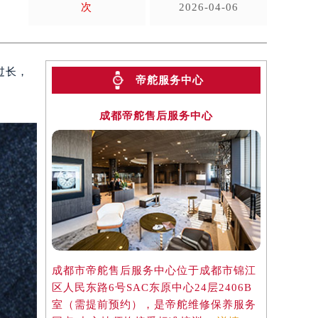
次
2026-04-06
过长，
帝舵服务中心
成都帝舵售后服务中心
成都市帝舵售后服务中心位于成都市锦江
区人民东路6号SAC东原中心24层2406B
室（需提前预约），是帝舵维修保养服务