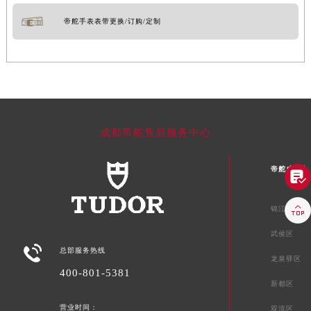
帝舵手表表带更换/订购/定制
成都帝舵售后服务中心
帝舵成都市


锦江区
武侯区

总部服务热线
龙泉驿区
400-801-5381
新都区
营业时间：
双流区