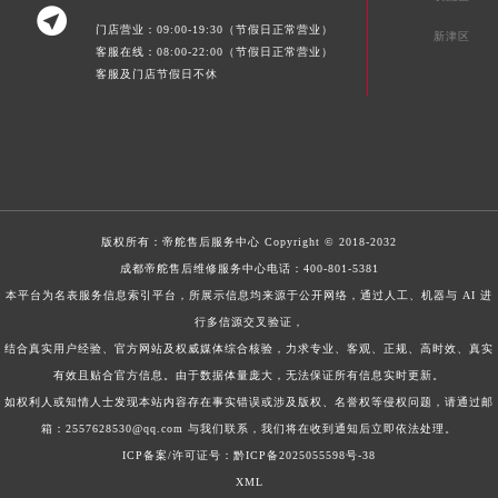

门店营业：09:00-19:30（节假日正常营业）
新津区
客服在线：08:00-22:00（节假日正常营业）
客服及门店节假日不休
版权所有：
帝舵售后服务中心
Copyright © 2018-2032
成都帝舵售后维修服务中心电话：
400-801-5381
本平台为名表服务信息索引平台，所展示信息均来源于公开网络，通过人工、机器与 AI 进
行多信源交叉验证，
结合真实用户经验、官方网站及权威媒体综合核验，力求专业、客观、正规、高时效、真实
有效且贴合官方信息。由于数据体量庞大，无法保证所有信息实时更新。
如权利人或知情人士发现本站内容存在事实错误或涉及版权、名誉权等侵权问题，请通过邮
箱：2557628530@qq.com 与我们联系，我们将在收到通知后立即依法处理。
ICP备案/许可证号：黔ICP备2025055598号-38
XML