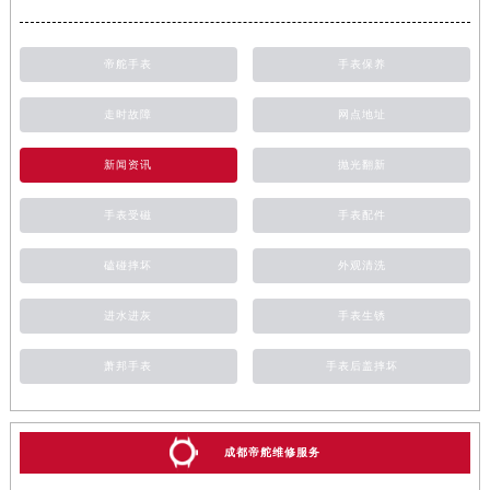
帝舵手表
手表保养
走时故障
网点地址
新闻资讯
抛光翻新
手表受磁
手表配件
磕碰摔坏
外观清洗
进水进灰
手表生锈
萧邦手表
手表后盖摔坏
成都帝舵维修服务