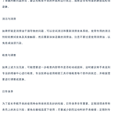
了准确判断问题所在，建议先检查手表的外观和运行状态，观察是否有明显的磨损或松动
迹象。
清洁与润滑
如果怀疑是润滑油干涸导致的问题，可以尝试清洁和重新润滑发条系统。使用专用的清洁
剂轻轻擦拭发条及其接触面，然后重新涂抹适量的润滑油。注意不要过度使用润滑油，以
免造成油渍污染。
检查与调整
如果上述方法无效，可能需要进一步检查内部零件是否松动或损坏。这时建议将手表送到
专业的维修中心进行检查。专业技师会使用精密工具仔细检查每个部件的状态，并根据需
要进行调整或更换。
日常保养
为了延长帝舵手表的使用寿命和保持其良好的性能，日常保养非常重要。定期清理表带和
表壳上的灰尘污垢；避免在极端温度下使用；尽量减少剧烈运动时的手表碰撞；定期到专