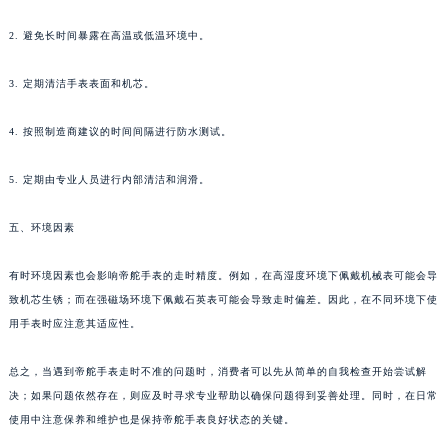
2. 避免长时间暴露在高温或低温环境中。
3. 定期清洁手表表面和机芯。
4. 按照制造商建议的时间间隔进行防水测试。
5. 定期由专业人员进行内部清洁和润滑。
五、环境因素
有时环境因素也会影响帝舵手表的走时精度。例如，在高湿度环境下佩戴机械表可能会导
致机芯生锈；而在强磁场环境下佩戴石英表可能会导致走时偏差。因此，在不同环境下使
用手表时应注意其适应性。
总之，当遇到帝舵手表走时不准的问题时，消费者可以先从简单的自我检查开始尝试解
决；如果问题依然存在，则应及时寻求专业帮助以确保问题得到妥善处理。同时，在日常
使用中注意保养和维护也是保持帝舵手表良好状态的关键。