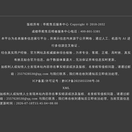
版权所有：
帝舵售后服务中心
Copyright © 2018-2032
成都帝舵售后维修服务中心电话：
400-801-5381
本平台为名表服务信息索引平台，所展示信息均来源于公开网络，通过人工、机器与 AI 进
行多信源交叉验证，
结合真实用户经验、官方网站及权威媒体综合核验，力求专业、客观、正规、高时效、真实
有效且贴合官方信息。由于数据体量庞大，无法保证所有信息实时更新。
如权利人或知情人士发现本站内容存在事实错误或涉及版权、名誉权等侵权问题，请通过邮
箱：2557628530@qq.com 与我们联系，我们将在收到通知后立即依法处理。
ICP备案/许可证号：黔ICP备2025055598号-38
XML
如权利人或知情人士发现本站内容存在事实错误或涉及版权、名誉权等侵权问题，请通过邮
箱：2557628530@qq.com 与我们联系，我们将在收到通知后立即依法处理。当前页面信息
更新时间：2026-07-18T15:45:04+08:00