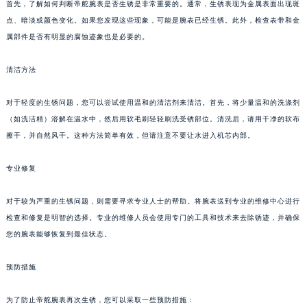
首先，了解如何判断帝舵腕表是否生锈是非常重要的。通常，生锈表现为金属表面出现斑
点、暗淡或颜色变化。如果您发现这些现象，可能是腕表已经生锈。此外，检查表带和金
属部件是否有明显的腐蚀迹象也是必要的。
清洁方法
对于轻度的生锈问题，您可以尝试使用温和的清洁剂来清洁。首先，将少量温和的洗涤剂
（如洗洁精）溶解在温水中，然后用软毛刷轻轻刷洗受锈部位。清洗后，请用干净的软布
擦干，并自然风干。这种方法简单有效，但请注意不要让水进入机芯内部。
专业修复
对于较为严重的生锈问题，则需要寻求专业人士的帮助。将腕表送到专业的维修中心进行
检查和修复是明智的选择。专业的维修人员会使用专门的工具和技术来去除锈迹，并确保
您的腕表能够恢复到最佳状态。
预防措施
为了防止帝舵腕表再次生锈，您可以采取一些预防措施：