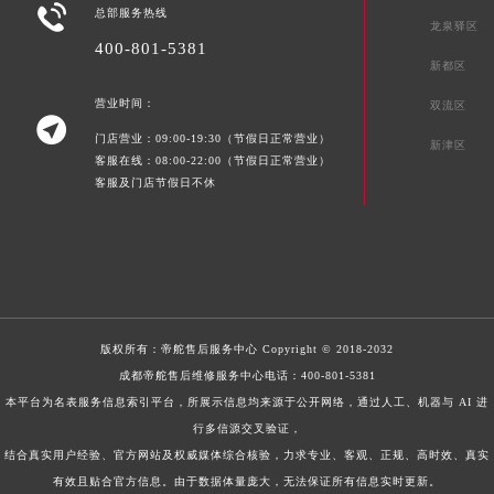

总部服务热线
龙泉驿区
400-801-5381
新都区
营业时间：
双流区

门店营业：09:00-19:30（节假日正常营业）
新津区
客服在线：08:00-22:00（节假日正常营业）
客服及门店节假日不休
版权所有：
帝舵售后服务中心
Copyright © 2018-2032
成都帝舵售后维修服务中心电话：
400-801-5381
本平台为名表服务信息索引平台，所展示信息均来源于公开网络，通过人工、机器与 AI 进
行多信源交叉验证，
结合真实用户经验、官方网站及权威媒体综合核验，力求专业、客观、正规、高时效、真实
有效且贴合官方信息。由于数据体量庞大，无法保证所有信息实时更新。