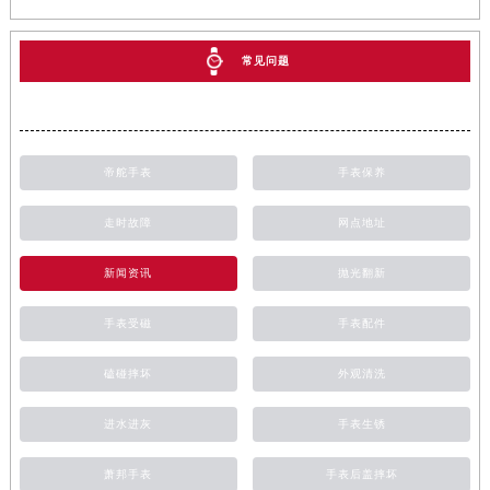
常见问题
帝舵手表
手表保养
走时故障
网点地址
新闻资讯
抛光翻新
手表受磁
手表配件
磕碰摔坏
外观清洗
进水进灰
手表生锈
萧邦手表
手表后盖摔坏