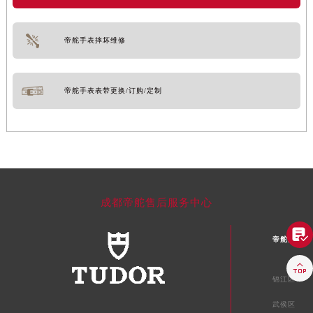
帝舵手表摔坏维修
帝舵手表表带更换/订购/定制
成都帝舵售后服务中心

帝舵成都市

锦江区
武侯区