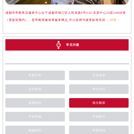
成都市帝舵售后服务中心位于成都市锦江区人民东路6号SAC东原中心24层2406B室
（需提前预约），是帝舵维修保养服务网点,中心技师均接受标准培训....
详情 >
常见问题
帝舵手表
手表保养
走时故障
网点地址
新闻资讯
抛光翻新
手表受磁
手表配件
磕碰摔坏
外观清洗