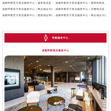
成都帝舵官方售后服务中心｜服务电话及完整官方地址权威信息公示（2026年7月最新）
成都帝舵官方售后服务中心｜最新热线及详细网点地址权威信息公示（2026年7月最新）
成都帝舵官方售后服务中心｜网点地址与24小时客服热线权威信息公示（2026年7月最新）
成都帝舵官方售后服务中心｜完整电话及官方地址权威信息公示（2026年7月最新）
成都帝舵官方售后服务中心｜最新地址和24小时售后电话权威信息公示（2026年7月最新）
成都帝舵官方售后服务中心｜网点地址与24小时热线权威信息公示（2026年7月最新）
帝舵服务中心
成都帝舵售后服务中心