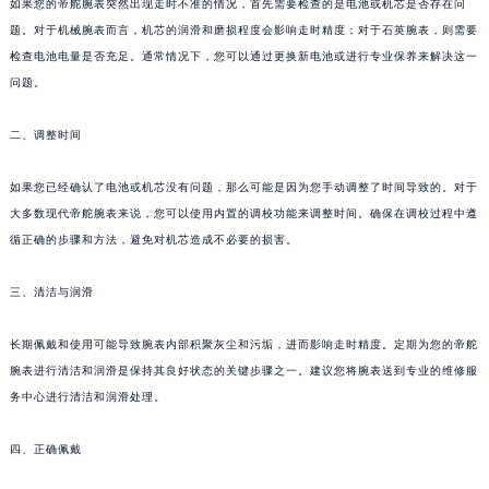
如果您的帝舵腕表突然出现走时不准的情况，首先需要检查的是电池或机芯是否存在问
题。对于机械腕表而言，机芯的润滑和磨损程度会影响走时精度；对于石英腕表，则需要
检查电池电量是否充足。通常情况下，您可以通过更换新电池或进行专业保养来解决这一
问题。
二、调整时间
如果您已经确认了电池或机芯没有问题，那么可能是因为您手动调整了时间导致的。对于
大多数现代帝舵腕表来说，您可以使用内置的调校功能来调整时间。确保在调校过程中遵
循正确的步骤和方法，避免对机芯造成不必要的损害。
三、清洁与润滑
长期佩戴和使用可能导致腕表内部积聚灰尘和污垢，进而影响走时精度。定期为您的帝舵
腕表进行清洁和润滑是保持其良好状态的关键步骤之一。建议您将腕表送到专业的维修服
务中心进行清洁和润滑处理。
四、正确佩戴