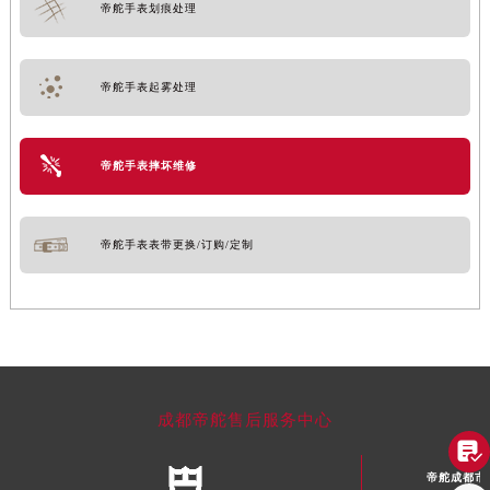
帝舵手表划痕处理
帝舵手表起雾处理
帝舵手表摔坏维修
帝舵手表表带更换/订购/定制
成都帝舵售后服务中心

帝舵成都市