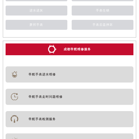
进水进灰
手表生锈
萧邦手表
手表后盖摔坏
成都帝舵维修服务
帝舵手表进水维修
帝舵手表走时问题维修
帝舵手表检测服务