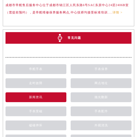
成都市帝舵售后服务中心位于成都市锦江区人民东路6号SAC东原中心24层2406B室
（需提前预约），是帝舵维修保养服务网点,中心技师均接受标准培训....
详情 >
常见问题
帝舵手表
手表保养
走时故障
网点地址
新闻资讯
抛光翻新
手表受磁
手表配件
磕碰摔坏
外观清洗