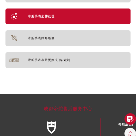
帝舵手表起雾处理
帝舵手表摔坏维修
帝舵手表表带更换/订购/定制
成都帝舵售后服务中心

帝舵成都市
