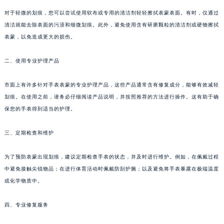
对于轻微的划痕，您可以尝试使用软布或专用的清洁剂轻轻擦拭表蒙表面。有时，仅通过
清洁就能去除表面的污渍和细微划痕。此外，避免使用含有研磨颗粒的清洁剂或硬物擦拭
表蒙，以免造成更大的损伤。
二、使用专业护理产品
市面上有许多针对手表表蒙的专业护理产品，这些产品通常含有修复成分，能够有效减轻
划痕。在使用之前，请务必仔细阅读产品说明，并按照推荐的方法进行操作。这有助于确
保您的手表得到适当的护理。
三、定期检查和维护
为了预防表蒙出现划痕，建议定期检查手表的状态，并及时进行维护。例如，在佩戴过程
中避免接触尖锐物品；在进行体育活动时佩戴防刮护腕；以及避免将手表暴露在极端温度
或化学物质中。
四、专业修复服务