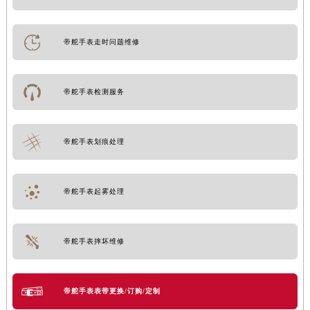
帝舵手表走时问题维修
帝舵手表检测服务
帝舵手表划痕处理
帝舵手表起雾处理
帝舵手表摔坏维修
帝舵手表表带更换/订购/定制