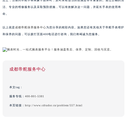
总之，当遇到帝舵手表表蒙子损坏时，及时采取适当的措施是非常重要的。通过正确的清
洁、专业的维修服务以及采取预防措施，可以有效解决这一问题，并延长手表的使用寿
命。
以上就是
成都帝舵保养服务中心
为您分享的精彩内容。如果您还有其他关于帝舵手表维护
和保养的问题，可以拨打页面400电话进行咨询，我们将竭诚为您服务。
成都帝舵服务中心
本文tag：
服务专线：
400-801-5381
本页链接：
http://www.cdtudor.cn/problem/557.html