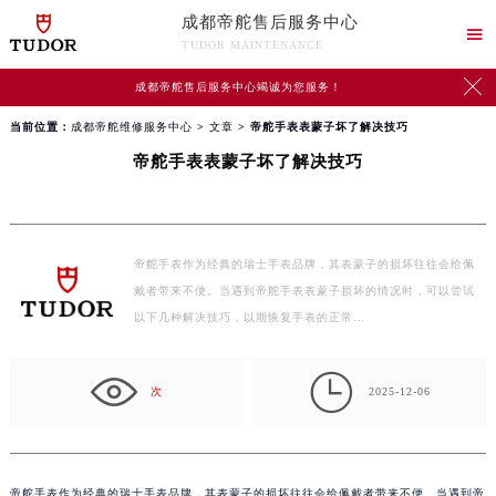
成都帝舵售后服务中心

TUDOR MAINTENANCE

成都帝舵售后服务中心竭诚为您服务！
当前位置：
成都帝舵维修服务中心
>
文章
> 帝舵手表表蒙子坏了解决技巧
帝舵手表表蒙子坏了解决技巧
帝舵手表作为经典的瑞士手表品牌，其表蒙子的损坏往往会给佩
戴者带来不便。当遇到帝舵手表表蒙子损坏的情况时，可以尝试
以下几种解决技巧，以期恢复手表的正常…

次
2025-12-06
帝舵手表作为经典的瑞士手表品牌，其表蒙子的损坏往往会给佩戴者带来不便。当遇到帝