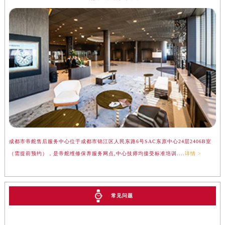
成都市帝舵售后服务中心位于成都市锦江区人民东路6号SAC东原中心24层2406B室
（需提前预约），是帝舵维修保养服务网点,中心技师均接受标准培训....
详情 >
常见问题