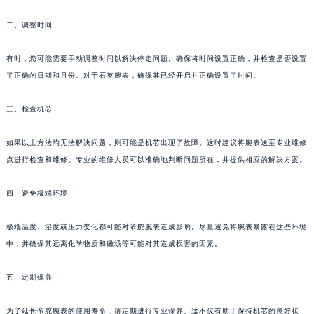
二、调整时间
有时，您可能需要手动调整时间以解决停走问题。确保将时间设置正确，并检查是否设置
了正确的日期和月份。对于石英腕表，确保其已经开启并正确设置了时间。
三、检查机芯
如果以上方法均无法解决问题，则可能是机芯出现了故障。这时建议将腕表送至专业维修
点进行检查和维修。专业的维修人员可以准确地判断问题所在，并提供相应的解决方案。
四、避免极端环境
极端温度、湿度或压力变化都可能对帝舵腕表造成影响。尽量避免将腕表暴露在这些环境
中，并确保其远离化学物质和磁场等可能对其造成损害的因素。
五、定期保养
为了延长帝舵腕表的使用寿命，请定期进行专业保养。这不仅有助于保持机芯的良好状