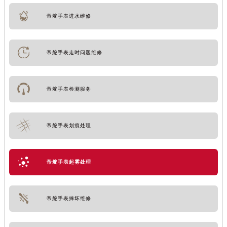
帝舵手表进水维修
帝舵手表走时问题维修
帝舵手表检测服务
帝舵手表划痕处理
帝舵手表起雾处理
帝舵手表摔坏维修