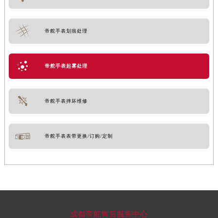
帝舵手表划痕处理
帝舵手表起雾处理
帝舵手表摔坏维修
帝舵手表表带更换/订购/定制
成都帝舵售后服务中心