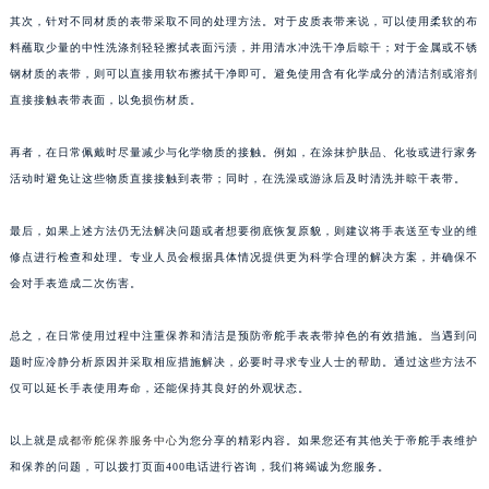
其次，针对不同材质的表带采取不同的处理方法。对于皮质表带来说，可以使用柔软的布
料蘸取少量的中性洗涤剂轻轻擦拭表面污渍，并用清水冲洗干净后晾干；对于金属或不锈
钢材质的表带，则可以直接用软布擦拭干净即可。避免使用含有化学成分的清洁剂或溶剂
直接接触表带表面，以免损伤材质。
再者，在日常佩戴时尽量减少与化学物质的接触。例如，在涂抹护肤品、化妆或进行家务
活动时避免让这些物质直接接触到表带；同时，在洗澡或游泳后及时清洗并晾干表带。
最后，如果上述方法仍无法解决问题或者想要彻底恢复原貌，则建议将手表送至专业的维
修点进行检查和处理。专业人员会根据具体情况提供更为科学合理的解决方案，并确保不
会对手表造成二次伤害。
总之，在日常使用过程中注重保养和清洁是预防帝舵手表表带掉色的有效措施。当遇到问
题时应冷静分析原因并采取相应措施解决，必要时寻求专业人士的帮助。通过这些方法不
仅可以延长手表使用寿命，还能保持其良好的外观状态。
以上就是
成都帝舵保养服务中心
为您分享的精彩内容。如果您还有其他关于帝舵手表维护
和保养的问题，可以拨打页面400电话进行咨询，我们将竭诚为您服务。