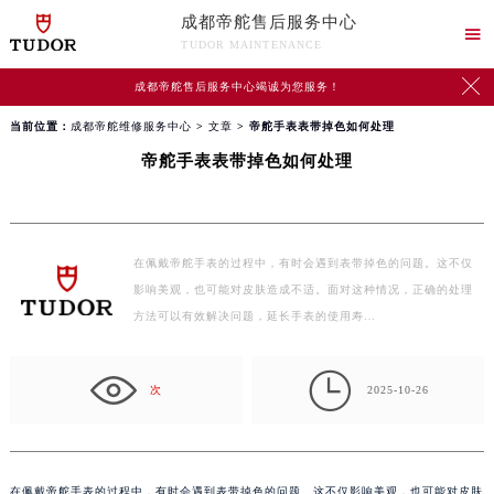
成都帝舵售后服务中心

TUDOR MAINTENANCE

成都帝舵售后服务中心竭诚为您服务！
当前位置：
成都帝舵维修服务中心
>
文章
> 帝舵手表表带掉色如何处理
帝舵手表表带掉色如何处理
在佩戴帝舵手表的过程中，有时会遇到表带掉色的问题。这不仅
影响美观，也可能对皮肤造成不适。面对这种情况，正确的处理
方法可以有效解决问题，延长手表的使用寿…

次
2025-10-26
在佩戴帝舵手表的过程中，有时会遇到表带掉色的问题。这不仅影响美观，也可能对皮肤