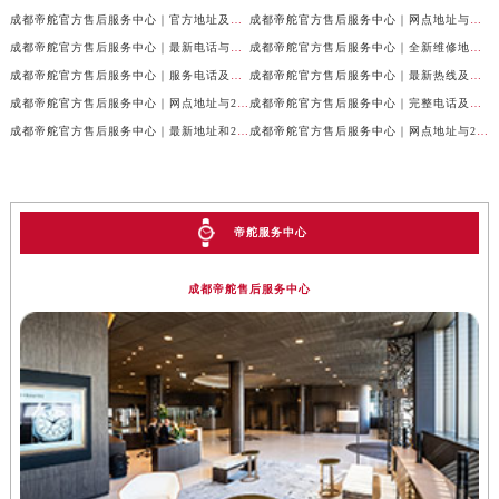
成都帝舵官方售后服务中心｜官方地址及服务热线权威信息公示（2026年7月最新）
成都帝舵官方售后服务中心｜网点地址与官方电话权威信息公示（2026年7月最新）
成都帝舵官方售后服务中心｜最新电话与网点地址权威信息公示（2026年7月最新）
成都帝舵官方售后服务中心｜全新维修地址和官方电话权威信息公示（2026年7月最新）
成都帝舵官方售后服务中心｜服务电话及完整官方地址权威信息公示（2026年7月最新）
成都帝舵官方售后服务中心｜最新热线及详细网点地址权威信息公示（2026年7月最新）
成都帝舵官方售后服务中心｜网点地址与24小时客服热线权威信息公示（2026年7月最新）
成都帝舵官方售后服务中心｜完整电话及官方地址权威信息公示（2026年7月最新）
成都帝舵官方售后服务中心｜最新地址和24小时售后电话权威信息公示（2026年7月最新）
成都帝舵官方售后服务中心｜网点地址与24小时热线权威信息公示（2026年7月最新）
帝舵服务中心
成都帝舵售后服务中心