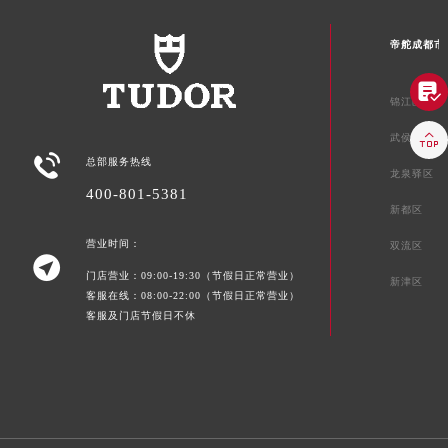
帝舵成都市

锦江区

武侯区

总部服务热线
龙泉驿区
400-801-5381
新都区
营业时间：
双流区

门店营业：09:00-19:30（节假日正常营业）
新津区
客服在线：08:00-22:00（节假日正常营业）
客服及门店节假日不休