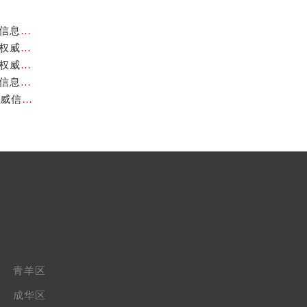
成都帝舵官方售后服务中心｜网点地址与官方电话权威信息公示（2026年7月最新）
成都帝舵官方售后服务中心｜全新维修地址和官方电话权威信息公示（2026年7月最新）
成都帝舵官方售后服务中心｜最新热线及详细网点地址权威信息公示（2026年7月最新）
成都帝舵官方售后服务中心｜完整电话及官方地址权威信息公示（2026年7月最新）
成都帝舵官方售后服务中心｜网点地址与24小时热线权威信息公示（2026年7月最新）
青羊区
成华区