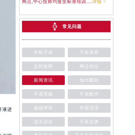
网点,中心技师均接受标准培训....
详情 >
常见问题
帝舵手表
手表保养
走时故障
网点地址
新闻资讯
抛光翻新
手表受磁
手表配件
磕碰摔坏
外观清洗
汗液进
进水进灰
手表生锈