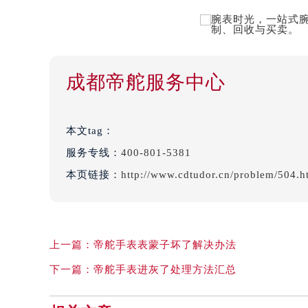
成都帝舵服务中心
本文tag：
服务专线：
400-801-5381
本页链接：
http://www.cdtudor.cn/problem/504.h
上一篇：
帝舵手表表蒙子坏了解决办法
下一篇：
帝舵手表进灰了处理方法汇总