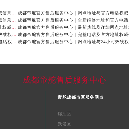
成都帝舵官方售后服务中心｜官方地址及服务热线权威信息公示（2026年7月最新）
成都帝舵官方售后服务中心｜最新电话与网点地址权威信息公示（2026年7月最新）
成都帝舵官方售后服务中心｜服务电话及完整官方地址权威信息公示（2026年7月最新）
成都帝舵官方售后服务中心｜网点地址与24小时客服热线权威信息公示（2026年7月最新）
成都帝舵官方售后服务中心｜最新地址和24小时售后电话权威信息公示（2026年7月最新）
成都帝舵售后服务中心
帝舵成都市区服务网点
锦江区
武侯区