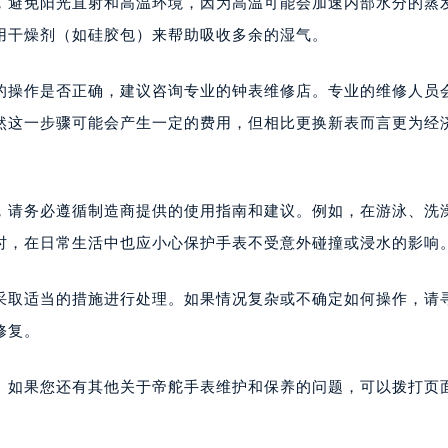
，避免阳光直射和高温环境，因为高温可能会加速内部水分的蒸
用干燥剂（如硅胶包）来帮助吸收多余的湿气。
的操作是否正确，建议咨询专业的钟表维修店。专业的维修人员
然这一步骤可能会产生一定的费用，但相比更换新表而言更为经
，请务必遵循制造商提供的使用指南和建议。例如，在游泳、洗
时，在日常生活中也应小心保护手表不受意外碰撞或浸水的影响
采取适当的措施进行处理。如果情况复杂或不确定如何操作，请
修复。
。如果您还有其他关于帝舵手表维护和保养的问题，可以拨打页面