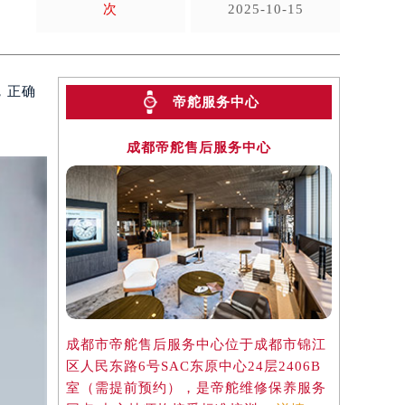
次
2025-10-15
，正确
帝舵服务中心
成都帝舵售后服务中心
成都市帝舵售后服务中心位于成都市锦江
区人民东路6号SAC东原中心24层2406B
室（需提前预约），是帝舵维修保养服务