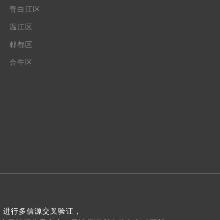
青白江区
温江区
郫都区
金牛区
 进行多信源交叉验证，