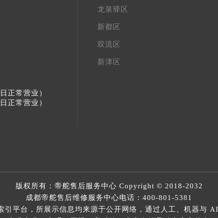
龙泉驿区
新都区
双流区
新津区
节假日正常营业）
节假日正常营业）
版权所有：
帝舵售后服务中心
Copyright © 2018-2032
成都帝舵售后维修服务中心电话：
400-801-5381
索引平台，所展示信息均来源于公开网络，通过人工、机器与 AI