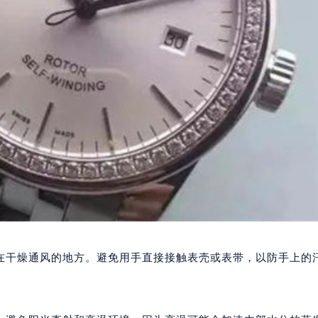
在干燥通风的地方。避免用手直接接触表壳或表带，以防手上的