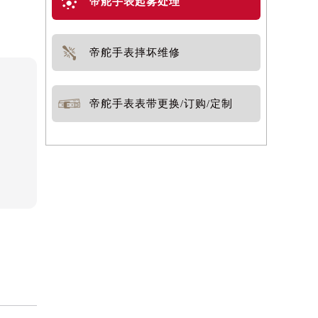
帝舵手表起雾处理
帝舵手表摔坏维修
帝舵手表表带更换/订购/定制