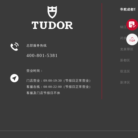
帝舵成都市

锦江区

武侯区

总部服务热线
龙泉驿区
400-801-5381
新都区
营业时间：
双流区

门店营业：09:00-19:30（节假日正常营业）
新津区
客服在线：08:00-22:00（节假日正常营业）
客服及门店节假日不休