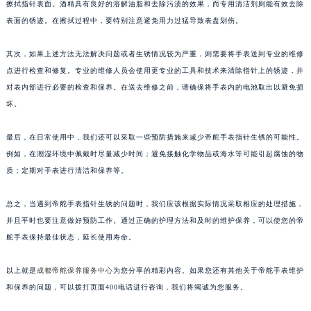
擦拭指针表面。酒精具有良好的溶解油脂和去除污渍的效果，而专用清洁剂则能有效去除
表面的锈迹。在擦拭过程中，要特别注意避免用力过猛导致表盘划伤。
其次，如果上述方法无法解决问题或者生锈情况较为严重，则需要将手表送到专业的维修
点进行检查和修复。专业的维修人员会使用更专业的工具和技术来清除指针上的锈迹，并
对表内部进行必要的检查和保养。在送去维修之前，请确保将手表内的电池取出以避免损
坏。
最后，在日常使用中，我们还可以采取一些预防措施来减少帝舵手表指针生锈的可能性。
例如，在潮湿环境中佩戴时尽量减少时间；避免接触化学物品或海水等可能引起腐蚀的物
质；定期对手表进行清洁和保养等。
总之，当遇到帝舵手表指针生锈的问题时，我们应该根据实际情况采取相应的处理措施，
并且平时也要注意做好预防工作。通过正确的护理方法和及时的维护保养，可以使您的帝
舵手表保持最佳状态，延长使用寿命。
以上就是
成都帝舵保养服务中心
为您分享的精彩内容。如果您还有其他关于帝舵手表维护
和保养的问题，可以拨打页面400电话进行咨询，我们将竭诚为您服务。