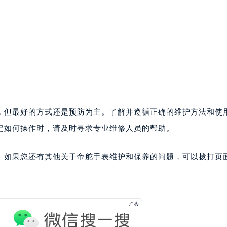
，但最好的方式还是预防为主。了解并遵循正确的维护方法和使
定如何操作时，请及时寻求专业维修人员的帮助。
。如果您还有其他关于帝舵手表维护和保养的问题，可以拨打页面