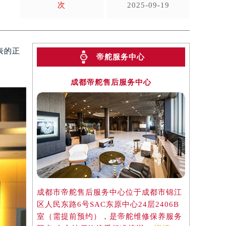
次
2025-09-19
表的正
帝舵服务中心
。
成都帝舵售后服务中心
成都市帝舵售后服务中心位于成都市锦江
区人民东路6号SAC东原中心24层2406B
室（需提前预约），是帝舵维修保养服务