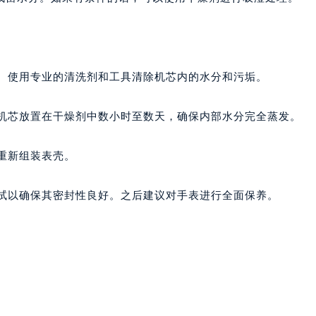
洁。使用专业的清洗剂和工具清除机芯内的水分和污垢。
将机芯放置在干燥剂中数小时至数天，确保内部水分完全蒸发。
序重新组装表壳。
测试以确保其密封性良好。之后建议对手表进行全面保养。