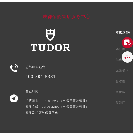
成都帝舵售后服务中心
帝舵成都市

锦江区

武侯区

总部服务热线
龙泉驿区
400-801-5381
新都区
营业时间：
双流区

门店营业：09:00-19:30（节假日正常营业）
新津区
客服在线：08:00-22:00（节假日正常营业）
客服及门店节假日不休