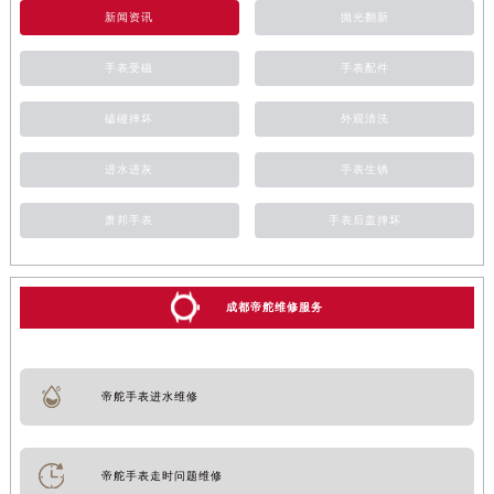
新闻资讯
抛光翻新
手表受磁
手表配件
磕碰摔坏
外观清洗
进水进灰
手表生锈
萧邦手表
手表后盖摔坏
成都帝舵维修服务
帝舵手表进水维修
帝舵手表走时问题维修