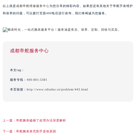
以上就是
成都帝舵维修服务中心
为您分享的精彩内容。如果您还有其他关于帝舵手表维护
和保养的问题，可以拨打页面400电话进行咨询，我们将竭诚为您服务。
成都帝舵服务中心
本文tag：
服务专线：
400-801-5381
本页链接：
http://www.cdtudor.cn/problem/443.html
上一篇：
帝舵腕表磕碰了处理办法深度解析
下一篇：
帝舵腕表表壳割手是啥原因