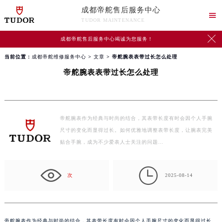
成都帝舵售后服务中心

TUDOR MAINTENANCE

成都帝舵售后服务中心竭诚为您服务！
当前位置：
成都帝舵维修服务中心
>
文章
> 帝舵腕表表带过长怎么处理
帝舵腕表表带过长怎么处理
帝舵腕表作为经典与时尚的结合，其表带长度有时会因个人手腕
尺寸的变化而显得过长。如何优雅地调整表带长度，让腕表完美
贴合手腕，成为不少爱表人士关注的问题…

次
2025-08-14
帝舵腕表作为经典与时尚的结合，其表带长度有时会因个人手腕尺寸的变化而显得过长。