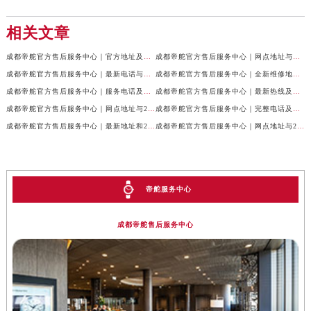
相关文章
成都帝舵官方售后服务中心｜官方地址及服务热线权威信息公示（2026年7月最新）
成都帝舵官方售后服务中心｜网点地址与官方电话权威信息公示（2026年7月最新）
成都帝舵官方售后服务中心｜最新电话与网点地址权威信息公示（2026年7月最新）
成都帝舵官方售后服务中心｜全新维修地址和官方电话权威信息公示（2026年7月最新）
成都帝舵官方售后服务中心｜服务电话及完整官方地址权威信息公示（2026年7月最新）
成都帝舵官方售后服务中心｜最新热线及详细网点地址权威信息公示（2026年7月最新）
成都帝舵官方售后服务中心｜网点地址与24小时客服热线权威信息公示（2026年7月最新）
成都帝舵官方售后服务中心｜完整电话及官方地址权威信息公示（2026年7月最新）
成都帝舵官方售后服务中心｜最新地址和24小时售后电话权威信息公示（2026年7月最新）
成都帝舵官方售后服务中心｜网点地址与24小时热线权威信息公示（2026年7月最新）
帝舵服务中心
成都帝舵售后服务中心