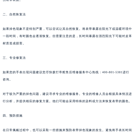
二、自然恢复法
如果掉色现象不是特别严重，可以尝试让其自然恢复。将表带暴露在阳光下或温暖环境中
一段时间，有时颜色会逐渐恢复。但需要注意的是，长时间暴露在强烈阳光下可能对皮革
材质造成损害。
三、专业修复法
如果您的手表出现问题建议您尽快拨打帝舵售后维修服务中心热线：400-801-5381进行
咨询。
对于较为严重的掉色问题，建议寻求专业的维修服务。专业的维修人员会根据具体情况进
行分析，并提供相应的修复方案。他们可能会采用特殊的染料或方法来恢复表带的颜色。
四、预防措施
在日常佩戴过程中，也可以采取一些措施来预防表带掉色现象的发生。避免将手表长时间