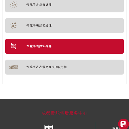
帝舵手表划痕处理
帝舵手表起雾处理
帝舵手表摔坏维修
帝舵手表表带更换/订购/定制
成都帝舵售后服务中心

帝舵成都市