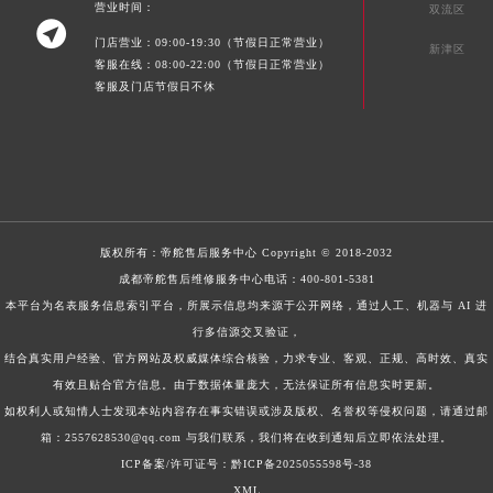
营业时间：
双流区

门店营业：09:00-19:30（节假日正常营业）
新津区
客服在线：08:00-22:00（节假日正常营业）
客服及门店节假日不休
版权所有：
帝舵售后服务中心
Copyright © 2018-2032
成都帝舵售后维修服务中心电话：
400-801-5381
本平台为名表服务信息索引平台，所展示信息均来源于公开网络，通过人工、机器与 AI 进
行多信源交叉验证，
结合真实用户经验、官方网站及权威媒体综合核验，力求专业、客观、正规、高时效、真实
有效且贴合官方信息。由于数据体量庞大，无法保证所有信息实时更新。
如权利人或知情人士发现本站内容存在事实错误或涉及版权、名誉权等侵权问题，请通过邮
箱：2557628530@qq.com 与我们联系，我们将在收到通知后立即依法处理。
ICP备案/许可证号：黔ICP备2025055598号-38
XML