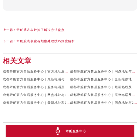
上一篇：
帝舵腕表表针掉了解决办法盘点
下一篇：
帝舵腕表表蒙有划痕处理技巧深度解析
相关文章
成都帝舵官方售后服务中心｜官方地址及服务热线权威信息公示（2026年7月最新）
成都帝舵官方售后服务中心｜网点地址与官方电话权威信息公示（2026年7月最新）
成都帝舵官方售后服务中心｜最新电话与网点地址权威信息公示（2026年7月最新）
成都帝舵官方售后服务中心｜全新维修地址和官方电话权威信息公示（2026年7月最新）
成都帝舵官方售后服务中心｜服务电话及完整官方地址权威信息公示（2026年7月最新）
成都帝舵官方售后服务中心｜最新热线及详细网点地址权威信息公示（2026年7月最新）
成都帝舵官方售后服务中心｜网点地址与24小时客服热线权威信息公示（2026年7月最新）
成都帝舵官方售后服务中心｜完整电话及官方地址权威信息公示（2026年7月最新）
成都帝舵官方售后服务中心｜最新地址和24小时售后电话权威信息公示（2026年7月最新）
成都帝舵官方售后服务中心｜网点地址与24小时热线权威信息公示（2026年7月最新）
帝舵服务中心