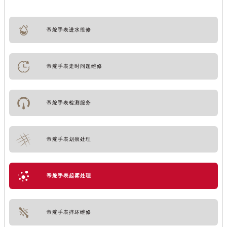
帝舵手表进水维修
帝舵手表走时问题维修
帝舵手表检测服务
帝舵手表划痕处理
帝舵手表起雾处理
帝舵手表摔坏维修