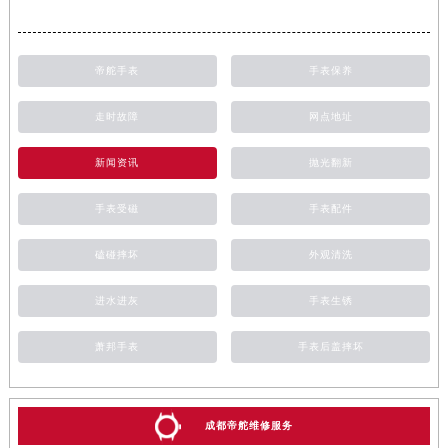
帝舵手表
手表保养
走时故障
网点地址
新闻资讯
抛光翻新
手表受磁
手表配件
磕碰摔坏
外观清洗
进水进灰
手表生锈
萧邦手表
手表后盖摔坏
成都帝舵维修服务