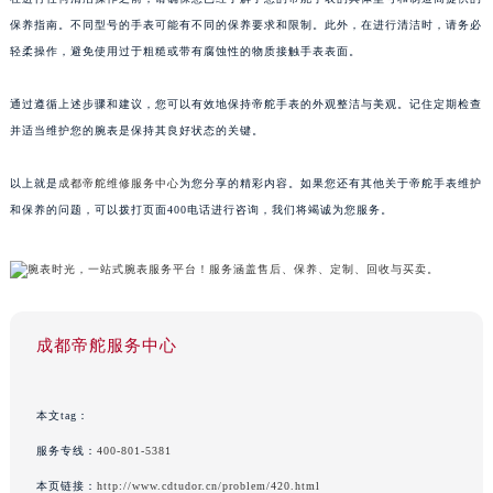
保养指南。不同型号的手表可能有不同的保养要求和限制。此外，在进行清洁时，请务必
轻柔操作，避免使用过于粗糙或带有腐蚀性的物质接触手表表面。
通过遵循上述步骤和建议，您可以有效地保持帝舵手表的外观整洁与美观。记住定期检查
并适当维护您的腕表是保持其良好状态的关键。
以上就是
成都帝舵维修服务中心
为您分享的精彩内容。如果您还有其他关于帝舵手表维护
和保养的问题，可以拨打页面400电话进行咨询，我们将竭诚为您服务。
成都帝舵服务中心
本文tag：
服务专线：
400-801-5381
本页链接：
http://www.cdtudor.cn/problem/420.html