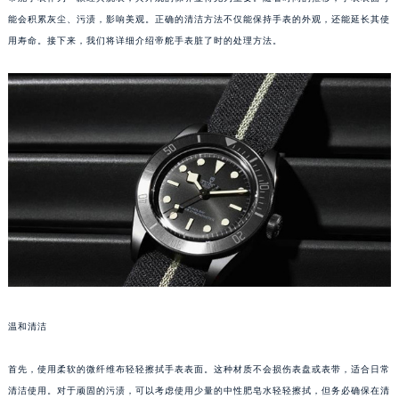
能会积累灰尘、污渍，影响美观。正确的清洁方法不仅能保持手表的外观，还能延长其使
用寿命。接下来，我们将详细介绍帝舵手表脏了时的处理方法。
温和清洁
首先，使用柔软的微纤维布轻轻擦拭手表表面。这种材质不会损伤表盘或表带，适合日常
清洁使用。对于顽固的污渍，可以考虑使用少量的中性肥皂水轻轻擦拭，但务必确保在清