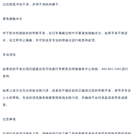
洁后彻底冲洗干净，并用干净的布擦干。
避免接触水分
对于防水性能较好的帝舵手表，在日常佩戴过程中尽量避免接触水分。如果手表不慎进
水，应立即停止佩戴，并尽快送至专业的维修点进行检查和处理。
专业清洗
如果您的手表出现问题建议您尽快拨打帝舵售后维修服务中心热线：400-801-5381进行
咨询。
如果上述方法无法有效去除污渍，或者您不确定如何正确清洁您的帝舵手表，请寻求专业
人士的帮助。专业的清洗服务能够更彻底地去除污渍，并确保不会对表盘或表带造成损
害。
注意事项
在进行任何清洁操作之前，请确保您已经了解了您的帝舵手表的具体型号和制造商提供的