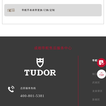
帝舵手表表带更换/订购/定制
成都帝舵售后服务中心
帝舵成都市


锦江区
武侯区

总部服务热线
龙泉驿区
400-801-5381
新都区