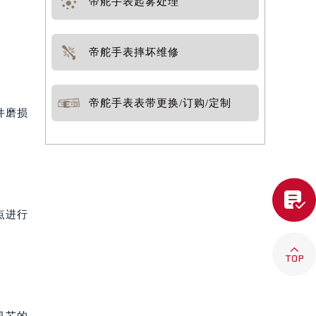
帝舵手表起雾处理
帝舵手表摔坏维修
帝舵手表表带更换/订购/定制
件磨损

点进行
