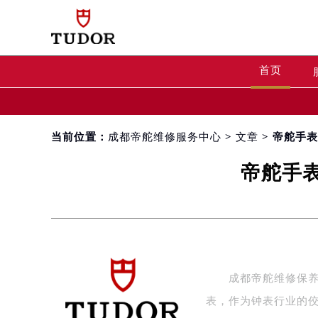
首页
当前位置：
成都帝舵维修服务中心
>
文章
> 帝舵手
帝舵手
成都帝舵维修保养中
表，作为钟表行业的