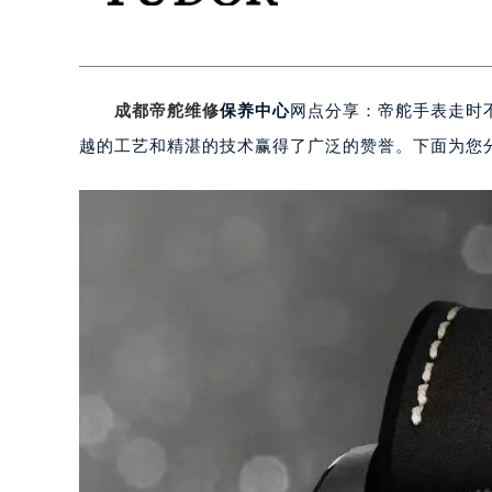
成都帝舵维修
保养中心
网点分享：帝舵手表走时
越的工艺和精湛的技术赢得了广泛的赞誉。下面为您