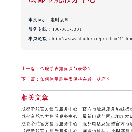
本文tag：
走时故障
服务专线：
400-801-5381
本页链接：
http://www.cdtudor.cn/problem/41.ht
上一篇：
帝舵手表如何调节表带？
下一篇：
如何使帝舵手表保持在最佳状态？
相关文章