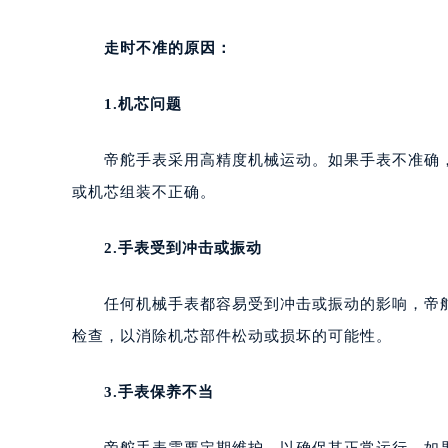
走时不准的原因：
1.机芯问题
帝舵手表采用高精度机械运动。如果手表不准确，
或机芯组装不正确。
2.手表受到冲击或振动
任何机械手表都容易受到冲击或振动的影响，帝舵
检查，以消除机芯部件松动或损坏的可能性。
3.手表保养不当