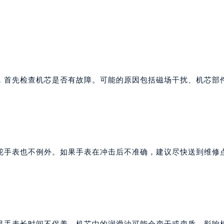
首先检查机芯是否有故障。可能的原因包括磁场干扰、机芯部
手表也不例外。如果手表在冲击后不准确，建议尽快送到维修