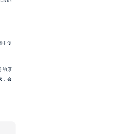
机芯的
境中使
分的原
线，会