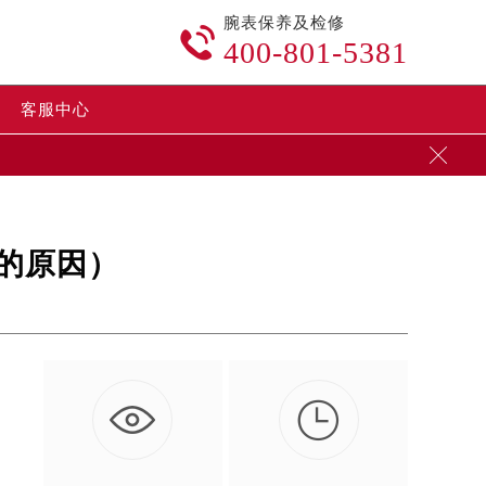
腕表保养及检修

400-801-5381
客服中心

的原因）

…