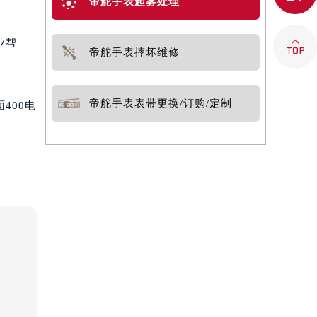
帝舵手表起雾处理

业帮
帝舵手表摔坏维修
帝舵手表表带更换/订购/定制
400电