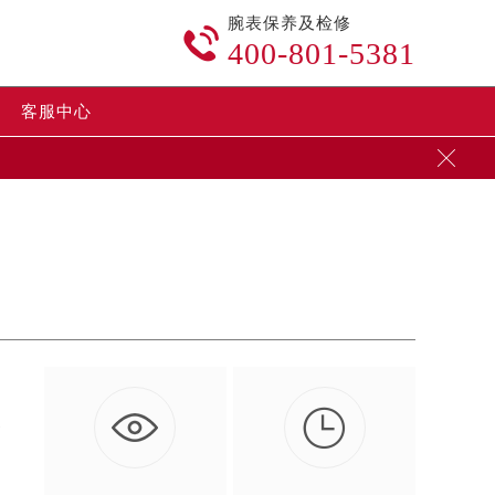
腕表保养及检修

400-801-5381
客服中心


高