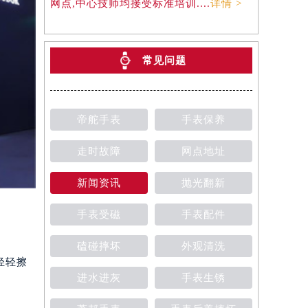
网点,中心技师均接受标准培训....
详情 >
常见问题
帝舵手表
手表保养
走时故障
网点地址
新闻资讯
抛光翻新
手表受磁
手表配件
磕碰摔坏
外观清洗
轻轻擦
进水进灰
手表生锈