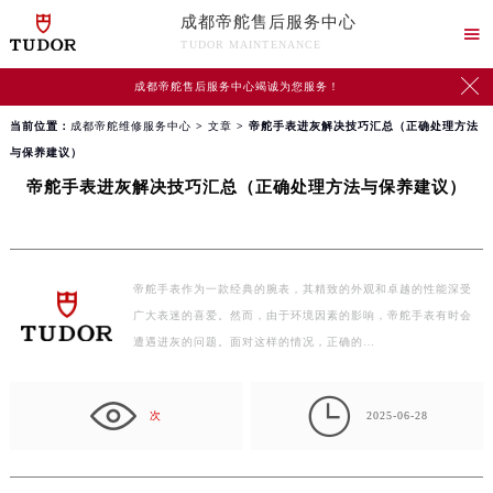
成都帝舵售后服务中心

TUDOR MAINTENANCE

成都帝舵售后服务中心竭诚为您服务！
当前位置：
成都帝舵维修服务中心
>
文章
> 帝舵手表进灰解决技巧汇总（正确处理方法
与保养建议）
帝舵手表进灰解决技巧汇总（正确处理方法与保养建议）
帝舵手表作为一款经典的腕表，其精致的外观和卓越的性能深受
广大表迷的喜爱。然而，由于环境因素的影响，帝舵手表有时会
遭遇进灰的问题。面对这样的情况，正确的…

次
2025-06-28