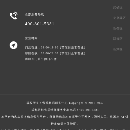
武侯区

总部服务热线
龙泉驿区
400-801-5381
新都区
营业时间：
双流区

门店营业：09:00-19:30（节假日正常营业）
新津区
客服在线：08:00-22:00（节假日正常营业）
客服及门店节假日不休
版权所有：
帝舵售后服务中心
Copyright © 2018-2032
成都帝舵售后维修服务中心电话：
400-801-5381
本平台为名表服务信息索引平台，所展示信息均来源于公开网络，通过人工、机器与 AI 进
行多信源交叉验证，