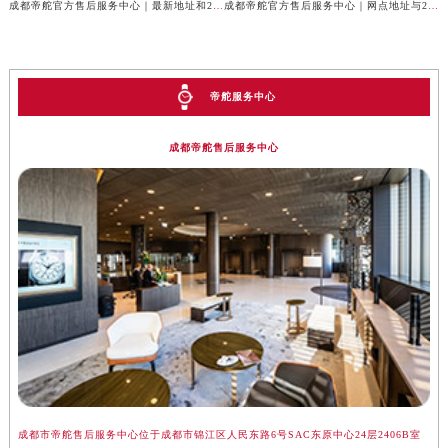
成都帝舵官方售后服务中心｜最新地址和24小时售后电话权威信息公示（2026年7月最新）
成都帝舵官方售后服务中心｜网点地址与24小时热线权威信息公示（2026年7月最新）
帝舵服务中心
成都帝舵售后服务中心
成都市帝舵售后服务中心位于成都市锦江区人民东路6号SAC东原中心24层2406B室