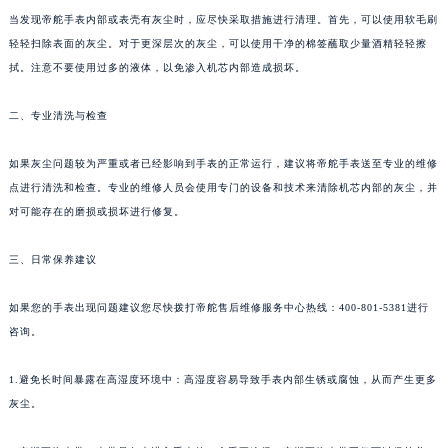
当发现帝舵手表内部或表壳有灰尘时，应尽快采取措施进行清理。首先，可以使用软毛刷
轻轻扫除表面的灰尘。对于更深层次的灰尘，可以使用干净的棉签蘸取少量酒精轻轻擦
拭。注意不要使用过多的液体，以免渗入机芯内部造成损坏。
二、专业清洗与检查
如果灰尘问题较为严重或者已经影响到手表的正常运行，建议将帝舵手表送至专业的维修
点进行清洗和检查。专业的维修人员会使用专门的设备和技术来清除机芯内部的灰尘，并
对可能存在的磨损或损坏进行修复。
三、日常保养建议
如果您的手表出现问题建议您尽快拨打帝舵售后维修服务中心热线：400-801-5381进行
咨询。
1.避免长时间暴露在高湿度环境中：高湿度容易导致手表内部生锈或腐蚀，从而产生更多
灰尘。