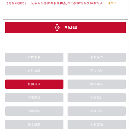
（需提前预约），是帝舵维修保养服务网点,中心技师均接受标准培训....
详情 >
常见问题
帝舵手表
手表保养
走时故障
网点地址
新闻资讯
抛光翻新
手表受磁
手表配件
磕碰摔坏
外观清洗
进水进灰
手表生锈