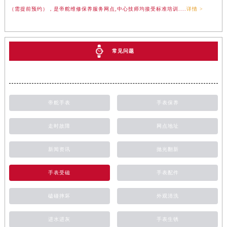
（需提前预约），是帝舵维修保养服务网点,中心技师均接受标准培训....
详情 >
常见问题
帝舵手表
手表保养
走时故障
网点地址
新闻资讯
抛光翻新
手表受磁
手表配件
磕碰摔坏
外观清洗
进水进灰
手表生锈