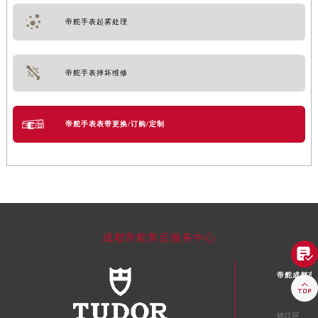
帝舵手表起雾处理
帝舵手表摔坏维修
帝舵手表表带更换/订购/定制
成都帝舵售后服务中心

帝舵成都市

锦江区