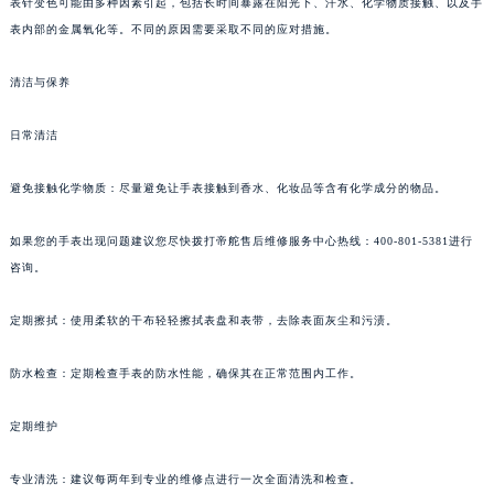
表针变色可能由多种因素引起，包括长时间暴露在阳光下、汗水、化学物质接触、以及手
表内部的金属氧化等。不同的原因需要采取不同的应对措施。
清洁与保养
日常清洁
避免接触化学物质：尽量避免让手表接触到香水、化妆品等含有化学成分的物品。
如果您的手表出现问题建议您尽快拨打帝舵售后维修服务中心热线：400-801-5381进行
咨询。
定期擦拭：使用柔软的干布轻轻擦拭表盘和表带，去除表面灰尘和污渍。
防水检查：定期检查手表的防水性能，确保其在正常范围内工作。
定期维护
专业清洗：建议每两年到专业的维修点进行一次全面清洗和检查。