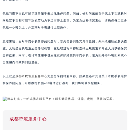
佩戴习惯不当也可能导致帝陀手表出现偷停问题。例如，长时间佩戴在手腕上不动或长时
间放置不动都可能导致机芯动力不足而停止走动。为避免这种情况发生，请确保每天至少
佩戴一小时以上，并定期对手表进行上链操作。
总结来说，面对帝陀手表偷停的问题时，首先需要判断其具体原因，并采取相应的解决措
施。无论是更换电池还是修理机芯，在处理过程中都应选择正规渠道和专业人员以确保安
全和效果。同时，在日常使用中也应注意保护好您的帝陀手表，避免因外部环境因素或不
当使用而导致的问题发生。
以上就是
成都帝舵售后服务中心
为您分享的精彩内容。如果您还有其他关于帝舵手表维护
和保养的问题，可以拨打页面400电话进行咨询，我们将竭诚为您服务。
成都帝舵服务中心