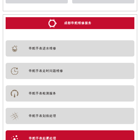
成都帝舵维修服务
帝舵手表进水维修
帝舵手表走时问题维修
帝舵手表检测服务
帝舵手表划痕处理
帝舵手表起雾处理