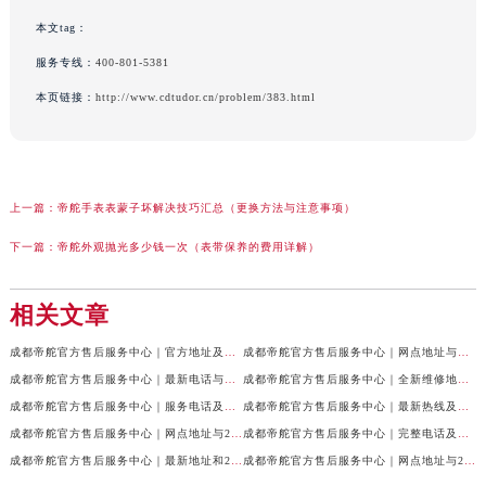
本文tag：
服务专线：
400-801-5381
本页链接：
http://www.cdtudor.cn/problem/383.html
上一篇：
帝舵手表表蒙子坏解决技巧汇总（更换方法与注意事项）
下一篇：
帝舵外观抛光多少钱一次（表带保养的费用详解）
相关文章
成都帝舵官方售后服务中心｜官方地址及服务热线权威信息公示（2026年7月最新）
成都帝舵官方售后服务中心｜网点地址与官方电话权威信息公示（2026年7月最新）
成都帝舵官方售后服务中心｜最新电话与网点地址权威信息公示（2026年7月最新）
成都帝舵官方售后服务中心｜全新维修地址和官方电话权威信息公示（2026年7月最新）
成都帝舵官方售后服务中心｜服务电话及完整官方地址权威信息公示（2026年7月最新）
成都帝舵官方售后服务中心｜最新热线及详细网点地址权威信息公示（2026年7月最新）
成都帝舵官方售后服务中心｜网点地址与24小时客服热线权威信息公示（2026年7月最新）
成都帝舵官方售后服务中心｜完整电话及官方地址权威信息公示（2026年7月最新）
成都帝舵官方售后服务中心｜最新地址和24小时售后电话权威信息公示（2026年7月最新）
成都帝舵官方售后服务中心｜网点地址与24小时热线权威信息公示（2026年7月最新）