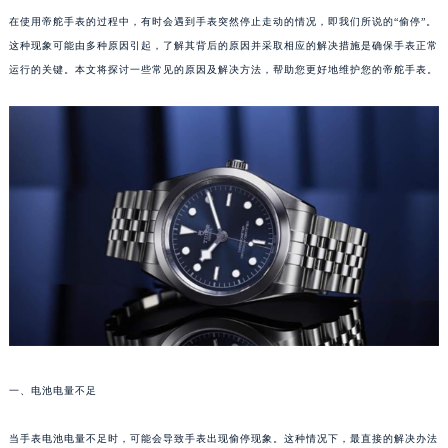
在使用帝舵手表的过程中，有时会遇到手表突然停止走动的情况，即我们所说的“偷停”。
这种现象可能由多种原因引起，了解其背后的原因并采取相应的解决措施是确保手表正常
运行的关键。本文将探讨一些常见的原因及解决方法，帮助您更好地维护您的帝舵手表。
一、电池电量不足
当手表电池电量不足时，可能会导致手表出现偷停现象。这种情况下，最直接的解决办法