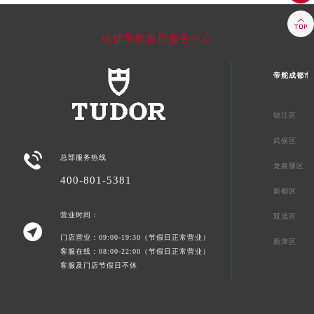

成都帝舵售后服务中心
帝舵成都市
锦江区
武侯区

总部服务热线
龙泉驿区
400-801-5381
新都区
营业时间：
双流区

门店营业：09:00-19:30（节假日正常营业）
新津区
客服在线：08:00-22:00（节假日正常营业）
客服及门店节假日不休