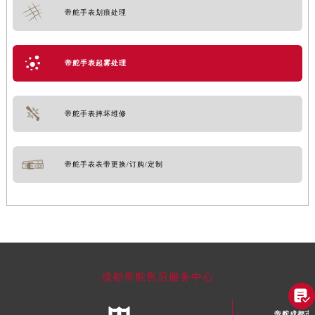
帝舵手表划痕处理
帝舵手表起雾处理
帝舵手表摔坏维修
帝舵手表表带更换/订购/定制
成都帝舵售后服务中心

帝舵成都市