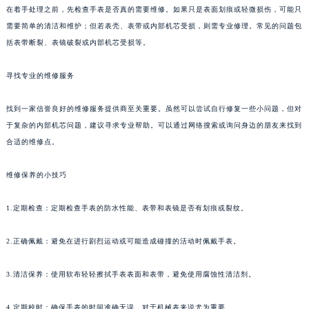
在着手处理之前，先检查手表是否真的需要维修。如果只是表面划痕或轻微损伤，可能只
需要简单的清洁和维护；但若表壳、表带或内部机芯受损，则需专业修理。常见的问题包
括表带断裂、表镜破裂或内部机芯受损等。
寻找专业的维修服务
找到一家信誉良好的维修服务提供商至关重要。虽然可以尝试自行修复一些小问题，但对
于复杂的内部机芯问题，建议寻求专业帮助。可以通过网络搜索或询问身边的朋友来找到
合适的维修点。
维修保养的小技巧
1.定期检查：定期检查手表的防水性能、表带和表镜是否有划痕或裂纹。
2.正确佩戴：避免在进行剧烈运动或可能造成碰撞的活动时佩戴手表。
3.清洁保养：使用软布轻轻擦拭手表表面和表带，避免使用腐蚀性清洁剂。
4.定期校时：确保手表的时间准确无误，对于机械表来说尤为重要。