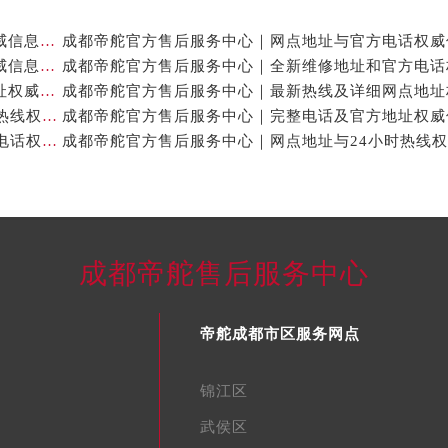
成都帝舵官方售后服务中心｜官方地址及服务热线权威信息公示（2026年7月最新）
成都帝舵官方售后服务中心｜最新电话与网点地址权威信息公示（2026年7月最新）
成都帝舵官方售后服务中心｜服务电话及完整官方地址权威信息公示（2026年7月最新）
成都帝舵官方售后服务中心｜网点地址与24小时客服热线权威信息公示（2026年7月最新）
成都帝舵官方售后服务中心｜最新地址和24小时售后电话权威信息公示（2026年7月最新）
成都帝舵售后服务中心
帝舵成都市区服务网点
锦江区
武侯区