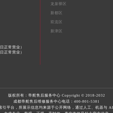
龙泉驿区
新都区
双流区
新津区
节假日正常营业）
节假日正常营业）
版权所有：
帝舵售后服务中心
Copyright © 2018-2032
成都帝舵售后维修服务中心电话：
400-801-5381
索引平台，所展示信息均来源于公开网络，通过人工、机器与 AI