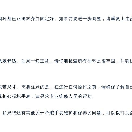
扣环都已正确对齐并固定好。如果需要进一步调整，请重复上述
佩戴舒适。如果一切正常，请仔细检查所有扣环是否牢固，并确
表带尺寸。需要注意的是，在进行任何操作之前，请确保了解自
或担心损坏手表，请寻求专业维修人员的帮助。
。如果您还有其他关于帝舵手表维护和保养的问题，可以拨打页面