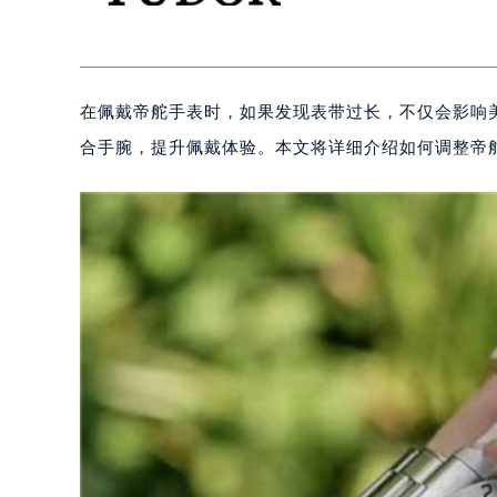
在佩戴帝舵手表时，如果发现表带过长，不仅会影响
合手腕，提升佩戴体验。本文将详细介绍如何调整帝