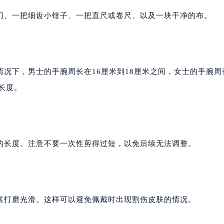
刀、一把细齿小钳子、一把直尺或卷尺、以及一块干净的布。
况下，男士的手腕周长在16厘米到18厘米之间，女士的手腕周
长度。
的长度。注意不要一次性剪得过短，以免后续无法调整。
其打磨光滑。这样可以避免佩戴时出现割伤皮肤的情况。