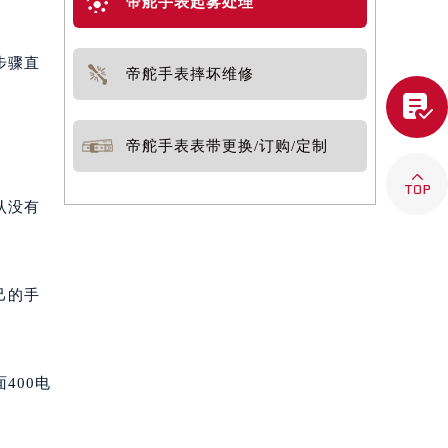
帝舵手表起雾处理
步骤直
帝舵手表摔坏维修

帝舵手表表带更换/订购/定制

认没有
己的手
400电