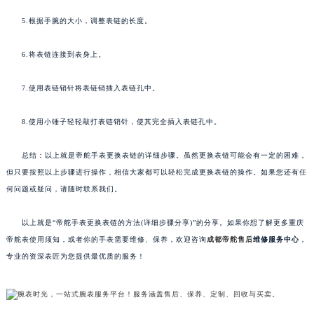
5.根据手腕的大小，调整表链的长度。
6.将表链连接到表身上。
7.使用表链销针将表链销插入表链孔中。
8.使用小锤子轻轻敲打表链销针，使其完全插入表链孔中。
总结：以上就是帝舵手表更换表链的详细步骤。虽然更换表链可能会有一定的困难，
但只要按照以上步骤进行操作，相信大家都可以轻松完成更换表链的操作。如果您还有任
何问题或疑问，请随时联系我们。
以上就是“帝舵手表更换表链的方法(详细步骤分享)”的分享。如果你想了解更多重庆
帝舵表使用须知，或者你的手表需要维修、保养，欢迎咨询
成都帝舵售后
维修服务中心
，
专业的资深表匠为您提供最优质的服务！