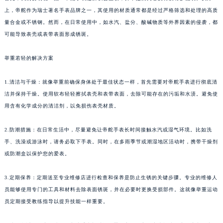
上，帝舵作为瑞士著名手表品牌之一，其使用的材质通常都是经过严格筛选和处理的高质
量合金或不锈钢。然而，在日常使用中，如水汽、盐分、酸碱物质等外界因素的侵袭，都
可能导致表壳或表带表面形成锈斑。
举重若轻的解决方案
1.清洁与干燥：就像举重前确保身体处于最佳状态一样，首先需要对帝舵手表进行彻底清
洁并保持干燥。使用软布轻轻擦拭表壳和表带表面，去除可能存在的污垢和水渍。避免使
用含有化学成分的清洁剂，以免损伤表壳材质。
2.防潮措施：在日常生活中，尽量避免让帝舵手表长时间接触水汽或湿气环境。比如洗
手、洗澡或游泳时，请务必取下手表。同时，在多雨季节或潮湿地区活动时，携带干燥剂
或防潮盒以保护您的爱表。
3.定期保养：定期送至专业维修店进行检查和保养是防止生锈的关键步骤。专业的维修人
员能够使用专门的工具和材料去除表面锈斑，并在必要时更换受损部件。这就像举重运动
员定期接受教练指导以提升技能一样重要。