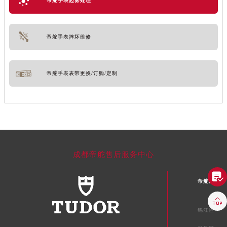
帝舵手表起雾处理
帝舵手表摔坏维修
帝舵手表表带更换/订购/定制
成都帝舵售后服务中心

帝舵成都市

锦江区