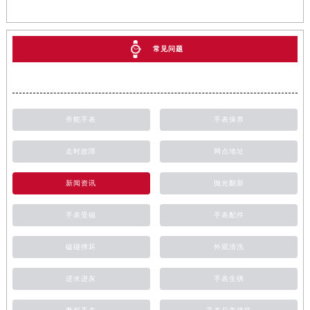
常见问题
帝舵手表
手表保养
走时故障
网点地址
新闻资讯
抛光翻新
手表受磁
手表配件
磕碰摔坏
外观清洗
进水进灰
手表生锈