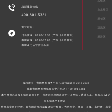
武侯区

总部服务热线
龙泉驿区
400-801-5381
新都区
营业时间：
双流区

门店营业：09:00-19:30（节假日正常营业）
新津区
客服在线：08:00-22:00（节假日正常营业）
客服及门店节假日不休
版权所有：
帝舵售后服务中心
Copyright © 2018-2032
成都帝舵售后维修服务中心电话：
400-801-5381
本平台为名表服务信息索引平台，所展示信息均来源于公开网络，通过人工、机器与 AI 进
行多信源交叉验证，
结合真实用户经验、官方网站及权威媒体综合核验，力求专业、客观、正规、高时效、真实