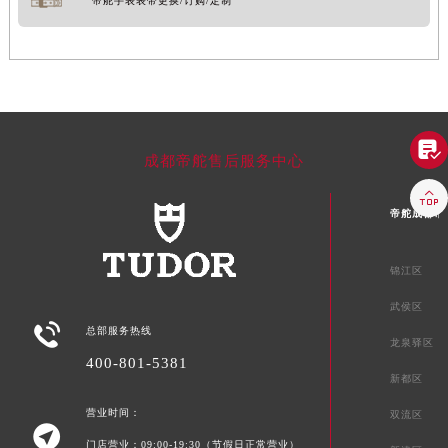
帝舵手表表带更换/订购/定制

成都帝舵售后服务中心

帝舵成都市
锦江区
武侯区

总部服务热线
龙泉驿区
400-801-5381
新都区
营业时间：
双流区

门店营业：09:00-19:30（节假日正常营业）