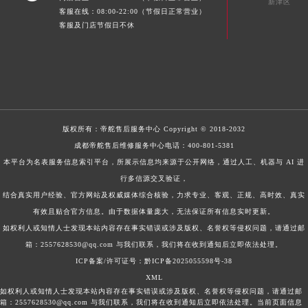
新津区
客服在线：08:00-22:00（节假日正常营业）
客服及门店节假日不休
版权所有：
帝舵售后服务中心
Copyright © 2018-2032
成都帝舵售后维修服务中心电话：
400-801-5381
本平台为名表服务信息索引平台，所展示信息均来源于公开网络，通过人工、机器与 AI 进
行多信源交叉验证，
结合真实用户经验、官方网站及权威媒体综合核验，力求专业、客观、正规、高时效、真实
有效且贴合官方信息。由于数据体量庞大，无法保证所有信息实时更新。
如权利人或知情人士发现本站内容存在事实错误或涉及版权、名誉权等侵权问题，请通过邮
箱：2557628530@qq.com 与我们联系，我们将在收到通知后立即依法处理。
ICP备案/许可证号：黔ICP备2025055598号-38
XML
如权利人或知情人士发现本站内容存在事实错误或涉及版权、名誉权等侵权问题，请通过邮
箱：2557628530@qq.com 与我们联系，我们将在收到通知后立即依法处理。当前页面信息