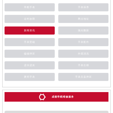
帝舵手表
手表保养
走时故障
网点地址
新闻资讯
抛光翻新
手表受磁
手表配件
磕碰摔坏
外观清洗
进水进灰
手表生锈
萧邦手表
手表后盖摔坏
成都帝舵维修服务