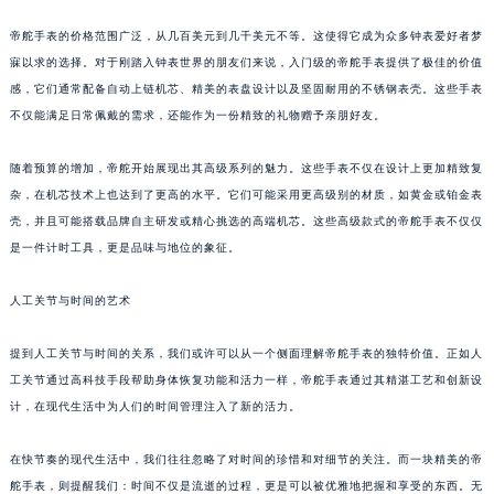
帝舵手表的价格范围广泛，从几百美元到几千美元不等。这使得它成为众多钟表爱好者梦
寐以求的选择。对于刚踏入钟表世界的朋友们来说，入门级的帝舵手表提供了极佳的价值
感，它们通常配备自动上链机芯、精美的表盘设计以及坚固耐用的不锈钢表壳。这些手表
不仅能满足日常佩戴的需求，还能作为一份精致的礼物赠予亲朋好友。
随着预算的增加，帝舵开始展现出其高级系列的魅力。这些手表不仅在设计上更加精致复
杂，在机芯技术上也达到了更高的水平。它们可能采用更高级别的材质，如黄金或铂金表
壳，并且可能搭载品牌自主研发或精心挑选的高端机芯。这些高级款式的帝舵手表不仅仅
是一件计时工具，更是品味与地位的象征。
人工关节与时间的艺术
提到人工关节与时间的关系，我们或许可以从一个侧面理解帝舵手表的独特价值。正如人
工关节通过高科技手段帮助身体恢复功能和活力一样，帝舵手表通过其精湛工艺和创新设
计，在现代生活中为人们的时间管理注入了新的活力。
在快节奏的现代生活中，我们往往忽略了对时间的珍惜和对细节的关注。而一块精美的帝
舵手表，则提醒我们：时间不仅是流逝的过程，更是可以被优雅地把握和享受的东西。无