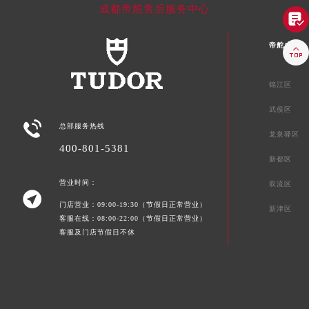
成都帝舵售后服务中心

帝舵成都市

锦江区
武侯区

总部服务热线
龙泉驿区
400-801-5381
新都区
营业时间：
双流区

门店营业：09:00-19:30（节假日正常营业）
新津区
客服在线：08:00-22:00（节假日正常营业）
客服及门店节假日不休