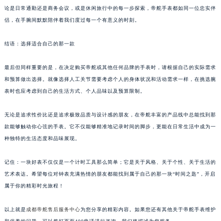
论是日常通勤还是商务会议，或是休闲旅行中的每一步探索，帝舵手表都如同一位忠实伴
侣，在手腕间默默陪伴着我们度过每一个有意义的时刻。
结语：选择适合自己的那一款
最后但同样重要的是，在决定购买帝舵或其他任何品牌的手表时，请根据自己的实际需求
和预算做出选择。就像选择人工关节需要考虑个人的身体状况和活动需求一样，在挑选腕
表时也应考虑到自己的生活方式、个人品味以及预算限制。
无论是追求性价比还是追求极致品质与设计感的朋友，在帝舵丰富的产品线中总能找到那
款能够触动你心弦的手表。它不仅能够精准地记录时间的脚步，更能在日常生活中成为一
种独特的生活态度和品味展现。
记住：一块好表不仅仅是一个计时工具那么简单；它是关于风格、关于个性、关于生活的
艺术表达。希望每位对钟表充满热情的朋友都能找到属于自己的那一块“时间之匙”，开启
属于你的精彩时光旅程！
以上就是
成都帝舵售后服务中心
为您分享的精彩内容。如果您还有其他关于帝舵手表维护