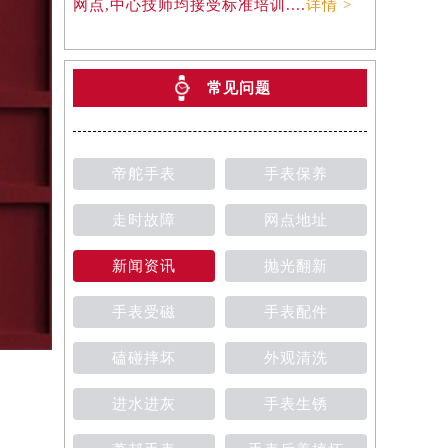
网点,中心技师均接受标准培训....
详情 >
常见问题
帝舵手表
手表保养
走时故障
网点地址
新闻资讯
抛光翻新
手表受磁
手表配件
磕碰摔坏
外观清洗
进水进灰
手表生锈