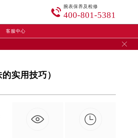
腕表保养及检修

400-801-5381
客服中心

肤的实用技巧）

表