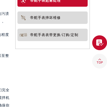
帝舵手表起雾处理
的污渍
帝舵手表摔坏维修
）。
伤程度
帝舵手表表带更换/订购/定制

甚至整

们完全
搅拌机
确保你