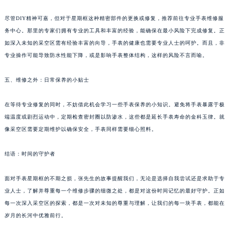
尽管DIY精神可嘉，但对于星期框这种精密部件的更换或修复，推荐前往专业手表维修服
务中心。那里的专家们拥有专业的工具和丰富的经验，能确保在最小风险下完成修复。正
如深入未知的采空区需有经验丰富的向导，手表的健康也需要专业人士的呵护。而且，非
专业操作可能导致防水性能下降，或是影响手表整体结构，这样的风险不言而喻。
五、维修之外：日常保养的小贴士
在等待专业修复的同时，不妨借此机会学习一些手表保养的小知识。避免将手表暴露于极
端温度或剧烈运动中，定期检查密封圈以防渗水，这些都是延长手表寿命的金科玉律。就
像采空区需要定期维护以确保安全，手表同样需要细心照料。
结语：时间的守护者
面对手表星期框的不期之损，张先生的故事提醒我们，无论是选择自我尝试还是求助于专
业人士，了解并尊重每一个维修步骤的细微之处，都是对这份时间记忆的最好守护。正如
每一次深入采空区的探索，都是一次对未知的尊重与理解，让我们的每一块手表，都能在
岁月的长河中优雅前行。