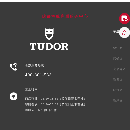
成都帝舵售后服务中心


帝舵成都市
锦江区
武侯区

总部服务热线
龙泉驿区
400-801-5381
新都区
营业时间：
双流区

门店营业：09:00-19:30（节假日正常营业）
新津区
客服在线：08:00-22:00（节假日正常营业）
客服及门店节假日不休