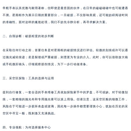
帝舵手表以其优雅与耐用著称，但即便是最坚固的伙伴，在日常的磕磕碰碰中也可能遭遇
不测。星期框作为展示日期的重要部分，一旦破损，不仅影响美观，还可能妨碍阅读时间
的准确性。面对这样的尴尬处境，我们不妨先冷静分析，再寻求解决方案。
二、自我诊断：破损程度的初步判断
在采取任何行动之前，首要任务是对星期框的破损情况进行评估。轻微的划痕或许可以通
过抛光减轻痕迹；若是裂缝或严重破损，则需更为专业的介入。此时，你可以借助放大镜
或手机微距镜头，仔细观察损伤情况，为下一步行动做准备。
三、采空区探险：工具的选择与运用
提到自行修复，一套合适的手表维修工具就如探险家手中的罗盘，不可或缺。对于轻微划
痕，一套精细的抛光布和专用抛光膏可以派上用场。但请注意，这采空区般的细微工作，
风险在于可能进一步损坏表盘或玻璃，因此每一步操作都需要谨慎小心，犹如在历史的采
空区中寻宝一般，既刺激又充满挑战。
四、专业领航：为何选择服务中心