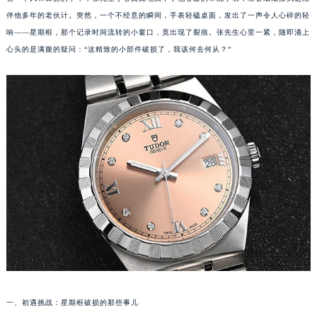
伴他多年的老伙计。突然，一个不经意的瞬间，手表轻磕桌面，发出了一声令人心碎的轻
响——星期框，那个记录时间流转的小窗口，竟出现了裂痕。张先生心里一紧，随即涌上
心头的是满腹的疑问：“这精致的小部件破损了，我该何去何从？”
一、初遇挑战：星期框破损的那些事儿