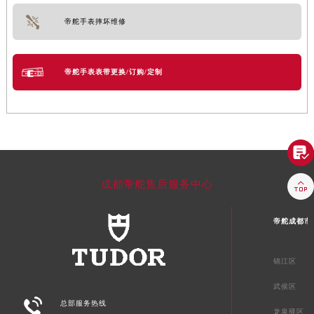
帝舵手表摔坏维修
帝舵手表表带更换/订购/定制


成都帝舵售后服务中心
帝舵成都市
锦江区
武侯区

总部服务热线
龙泉驿区