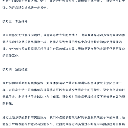
明指甲油以保护受损区域。记住，在进行任何操作前，请确保手腕干燥，并避免使用过于
强力的产品以免造成进一步损伤。
技巧三：专业维修
当自我修复无法解决问题时，就需要寻求专业的帮助了。这就像体操运动员遇到复杂动作
无法完成时会寻求教练指导一样。将腕表送到专业的维修中心进行检查和修复是最佳选
择。专业的技师会根据损坏程度提供合适的解决方案，无论是更换新的表蒙子还是更复杂
的维修工作。
技巧四：预防措施
最后但同样重要的是预防措施。如同体操运动员通过科学训练和合理饮食来预防伤病一
样，在日常生活中正确佩戴和保养腕表可以大大减少故障发生的可能性。避免剧烈运动时
佩戴手表、定期清洁手表以防止灰尘积累、避免长时间暴露于极端温度下等都是有效的预
防措施。
通过上述步骤的解析与实践应用，我们不仅能够有效地解决帝舵腕表表蒙子坏的问题，还
能提升对腕表的维护意识与技能水平。就如同体操运动员通过不断练习与挑战提升自身能