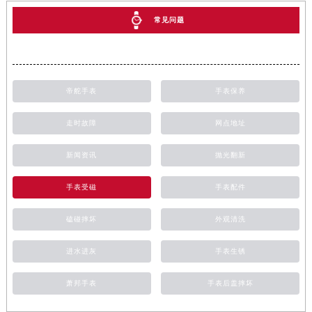
常见问题
帝舵手表
手表保养
走时故障
网点地址
新闻资讯
抛光翻新
手表受磁
手表配件
磕碰摔坏
外观清洗
进水进灰
手表生锈
萧邦手表
手表后盖摔坏