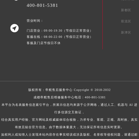
400-801-5381
新都区
营业时间：
双流区

门店营业：09:00-19:30（节假日正常营业）
新津区
客服在线：08:00-22:00（节假日正常营业）
客服及门店节假日不休
版权所有：
帝舵售后服务中心
Copyright © 2018-2032
成都帝舵售后维修服务中心电话：
400-801-5381
本平台为名表服务信息索引平台，所展示信息均来源于公开网络，通过人工、机器与 AI 进
行多信源交叉验证，
结合真实用户经验、官方网站及权威媒体综合核验，力求专业、客观、正规、高时效、真实
有效且贴合官方信息。由于数据体量庞大，无法保证所有信息实时更新。
如权利人或知情人士发现本站内容存在事实错误或涉及版权、名誉权等侵权问题，请通过邮