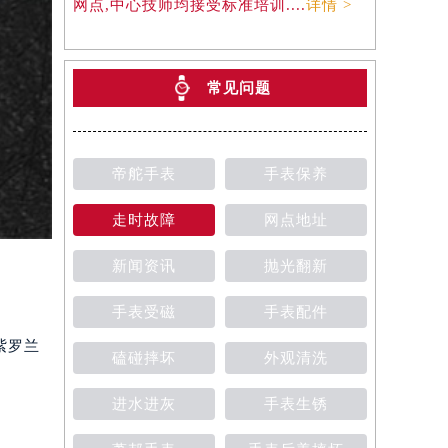
网点,中心技师均接受标准培训....
详情 >
常见问题
帝舵手表
手表保养
走时故障
网点地址
新闻资讯
抛光翻新
手表受磁
手表配件
紫罗兰
磕碰摔坏
外观清洗
进水进灰
手表生锈