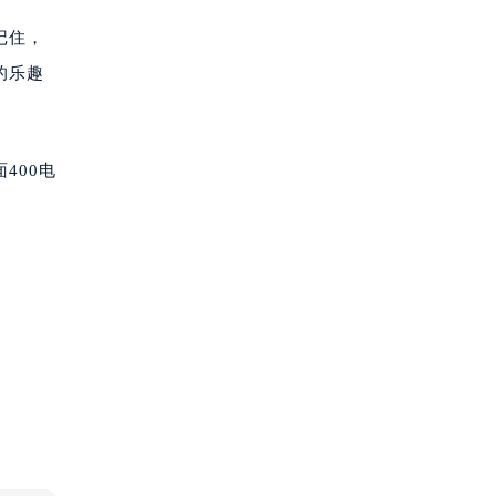
记住，
的乐趣
400电