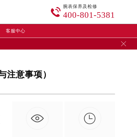
腕表保养及检修

400-801-5381
客服中心

与注意事项）

然
致