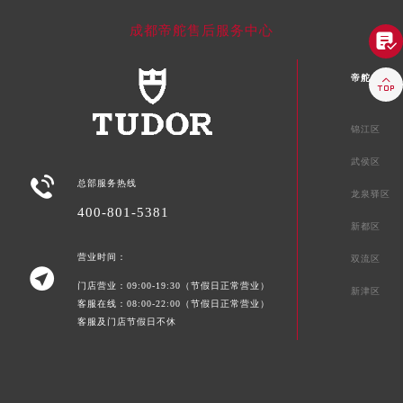
成都帝舵售后服务中心

帝舵成都市

锦江区
武侯区

总部服务热线
龙泉驿区
400-801-5381
新都区
营业时间：
双流区

门店营业：09:00-19:30（节假日正常营业）
新津区
客服在线：08:00-22:00（节假日正常营业）
客服及门店节假日不休