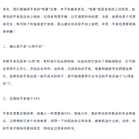
首先，我们要确保手表的“电量”足够。对于机械表来说，“电量”就是发条的上弦程度。如
果你的手表是自动上链的，记得多甩甩手腕，让它感受到你的爱。当然，如果你是个宅男
或宅女，每天除了吃饭就是打游戏，那么建议你还是手动上链吧。毕竟，手表也需要锻炼
身体嘛！
二、确认是不是“心情不好”
帝舵手表也是有“心情”的，有时候它也会闹情绪。比如你把它放在了强磁场附近，它可能
会变得不太开心，开始走走停停。这时候，记得把你的手机、电脑和磁铁等东西都远离
它。如果你的手表还是一副不高兴的样子，那可能需要带它去专业的手表店做个“心理疏
导”了。
三、定期给手表做个SPA
手表也需要定期保养，就像人一样需要做SPA。每隔几年，最好将你的帝舵送到专业维修
点，让师傅给它来个全身检查，清理一下内部的灰尘和杂质，换换机油什么的。这样，你
的手表才能保持最佳状态，陪你走过更多的时光。