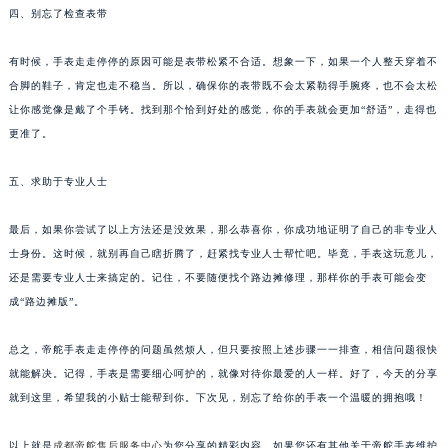
四、别忘了检查表带
有时候，手表走走停停的原因可能是表带松紧不合适。想象一下，如果一个人整天穿着不
合脚的鞋子，肯定也走不稳当。所以，确保你的表带既不会太紧勒得手腕疼，也不会太松
让你感觉像是戴了个手铐。找到那个恰到好处的感觉，你的手表就会更加“舒适”，走得也
更准了。
五、求助于专业人士
最后，如果你尝试了以上方法还是没效果，那么恭喜你，你成功地证明了自己的非专业人
士身份。这时候，就别再自己瞎折腾了，赶紧找专业人士帮忙吧。毕竟，手表这玩意儿，
还是需要专业人士来搞定的。记住，不要随便找个路边摊修理，那样你的手表可能会变
成“路边摊版”。
总之，帝舵手表走走停停的问题虽然烦人，但只要按照上述步骤一一排查，相信问题很快
就能解决。记得，手表是需要细心呵护的，就像对待你最爱的人一样。好了，今天的分享
就到这里，希望我的小贴士能帮到你。下次见，别忘了给你的手表一个温暖的拥抱哦！
以上就是
成都帝舵售后服务中心
为您分享的精彩内容。如果您还有其他关于帝舵手表维护