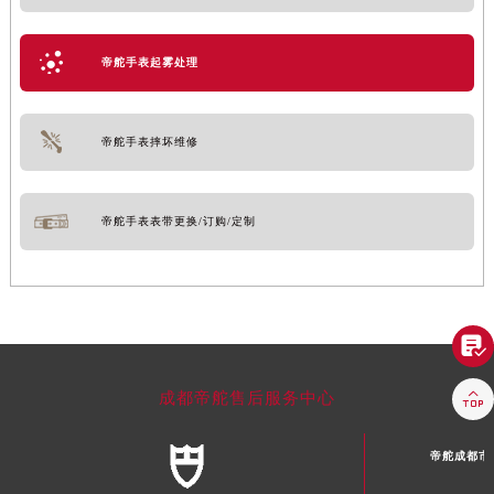
帝舵手表起雾处理
帝舵手表摔坏维修
帝舵手表表带更换/订购/定制


成都帝舵售后服务中心
帝舵成都市