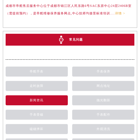
成都市帝舵售后服务中心位于成都市锦江区人民东路6号SAC东原中心24层2406B室
（需提前预约），是帝舵维修保养服务网点,中心技师均接受标准培训....
详情 >
常见问题
帝舵手表
手表保养
走时故障
网点地址
新闻资讯
抛光翻新
手表受磁
手表配件
磕碰摔坏
外观清洗