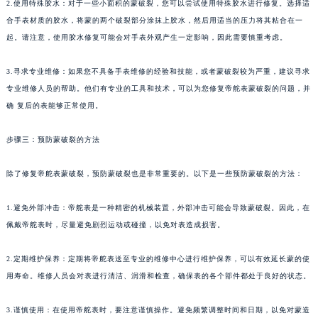
2.使用特殊胶水：对于一些小面积的蒙破裂，您可以尝试使用特殊胶水进行修复。选择适
合手表材质的胶水，将蒙的两个破裂部分涂抹上胶水，然后用适当的压力将其粘合在一
起。请注意，使用胶水修复可能会对手表外观产生一定影响，因此需要慎重考虑。
3.寻求专业维修：如果您不具备手表维修的经验和技能，或者蒙破裂较为严重，建议寻求
专业维修人员的帮助。他们有专业的工具和技术，可以为您修复帝舵表蒙破裂的问题，并
确 复后的表能够正常使用。
步骤三：预防蒙破裂的方法
除了修复帝舵表蒙破裂，预防蒙破裂也是非常重要的。以下是一些预防蒙破裂的方法：
1.避免外部冲击：帝舵表是一种精密的机械装置，外部冲击可能会导致蒙破裂。因此，在
佩戴帝舵表时，尽量避免剧烈运动或碰撞，以免对表造成损害。
2.定期维护保养：定期将帝舵表送至专业的维修中心进行维护保养，可以有效延长蒙的使
用寿命。维修人员会对表进行清洁、润滑和检查，确保表的各个部件都处于良好的状态。
3.谨慎使用：在使用帝舵表时，要注意谨慎操作。避免频繁调整时间和日期，以免对蒙造