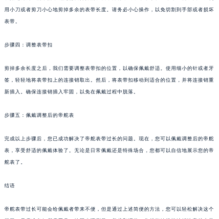
用小刀或者剪刀小心地剪掉多余的表带长度。请务必小心操作，以免切割到手部或者损坏
表带。
步骤四：调整表带扣
剪掉多余长度之后，我们需要调整表带扣的位置，以确保佩戴舒适。使用细小的针或者牙
签，轻轻地将表带扣上的连接销取出。然后，将表带扣移动到适合的位置，并将连接销重
新插入。确保连接销插入牢固，以免在佩戴过程中脱落。
步骤五：佩戴调整后的帝舵表
完成以上步骤后，您已成功解决了帝舵表带过长的问题。现在，您可以佩戴调整后的帝舵
表，享受舒适的佩戴体验了。无论是日常佩戴还是特殊场合，您都可以自信地展示您的帝
舵表了。
结语
帝舵表带过长可能会给佩戴者带来不便，但是通过上述简便的方法，您可以轻松解决这个