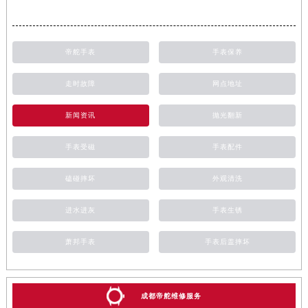
帝舵手表
手表保养
走时故障
网点地址
新闻资讯
抛光翻新
手表受磁
手表配件
磕碰摔坏
外观清洗
进水进灰
手表生锈
萧邦手表
手表后盖摔坏
成都帝舵维修服务