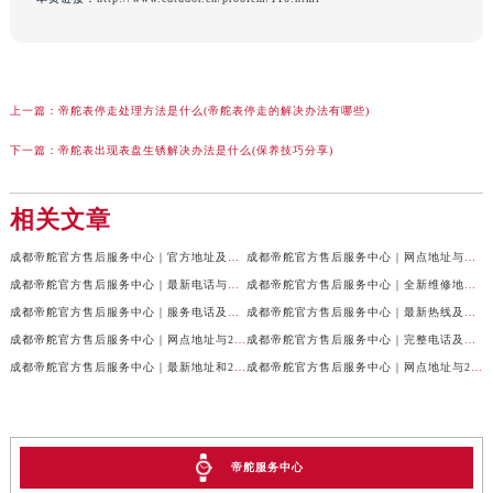
上一篇：
帝舵表停走处理方法是什么(帝舵表停走的解决办法有哪些)
下一篇：
帝舵表出现表盘生锈解决办法是什么(保养技巧分享)
相关文章
成都帝舵官方售后服务中心｜官方地址及服务热线权威信息公示（2026年7月最新）
成都帝舵官方售后服务中心｜网点地址与官方电话权威信息公示（2026年7月最新）
成都帝舵官方售后服务中心｜最新电话与网点地址权威信息公示（2026年7月最新）
成都帝舵官方售后服务中心｜全新维修地址和官方电话权威信息公示（2026年7月最新）
成都帝舵官方售后服务中心｜服务电话及完整官方地址权威信息公示（2026年7月最新）
成都帝舵官方售后服务中心｜最新热线及详细网点地址权威信息公示（2026年7月最新）
成都帝舵官方售后服务中心｜网点地址与24小时客服热线权威信息公示（2026年7月最新）
成都帝舵官方售后服务中心｜完整电话及官方地址权威信息公示（2026年7月最新）
成都帝舵官方售后服务中心｜最新地址和24小时售后电话权威信息公示（2026年7月最新）
成都帝舵官方售后服务中心｜网点地址与24小时热线权威信息公示（2026年7月最新）
帝舵服务中心