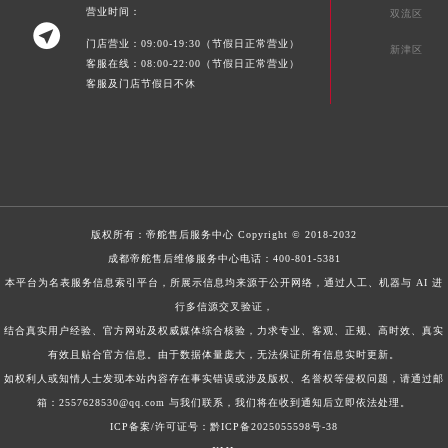
营业时间：
双流区

门店营业：09:00-19:30（节假日正常营业）
新津区
客服在线：08:00-22:00（节假日正常营业）
客服及门店节假日不休
版权所有：
帝舵售后服务中心
Copyright © 2018-2032
成都帝舵售后维修服务中心电话：
400-801-5381
本平台为名表服务信息索引平台，所展示信息均来源于公开网络，通过人工、机器与 AI 进
行多信源交叉验证，
结合真实用户经验、官方网站及权威媒体综合核验，力求专业、客观、正规、高时效、真实
有效且贴合官方信息。由于数据体量庞大，无法保证所有信息实时更新。
如权利人或知情人士发现本站内容存在事实错误或涉及版权、名誉权等侵权问题，请通过邮
箱：2557628530@qq.com 与我们联系，我们将在收到通知后立即依法处理。
ICP备案/许可证号：黔ICP备2025055598号-38