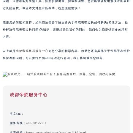
问题。只需准备好所需工具，按照步骤测量、剪裁和调整，您就能够轻松地解决帝舵表带
过长的困扰。希望本文对您有所帮助，祝您佩戴愉快！
感谢您的阅读和支持，如果您还需要了解更多关于帝舵表带过长如何解决(简便方法，轻
松解决帝舵表带过长问题)的知识，请继续关注我们的网站，我们会为您提供更多的精彩
内容。
以上就是
成都帝舵售后服务中心
为您分享的精彩内容。如果您还有其他关于帝舵手表维护
和保养的问题，可以拨打页面400电话进行咨询，我们将竭诚为您服务。
成都帝舵服务中心
本文tag：
服务专线：
400-801-5381
本页链接：
http://www.cdtudor.cn/problem/110.html